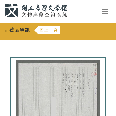
跳到主要內容
:::
藏品資訊
回上一頁
:::