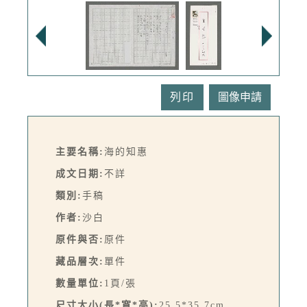
列印
主要名稱:
海的知惠
成文日期:
不詳
類別:
手稿
作者:
沙白
原件與否:
原件
藏品層次:
單件
數量單位:
1頁/張
尺寸大小(長*寬*高):
25.5*35.7cm