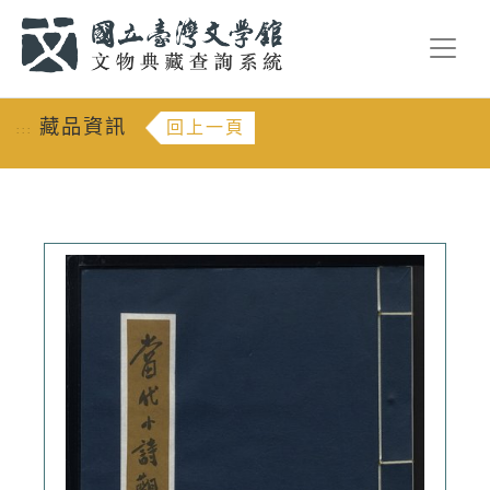
跳到主要內容
:::
藏品資訊
回上一頁
:::