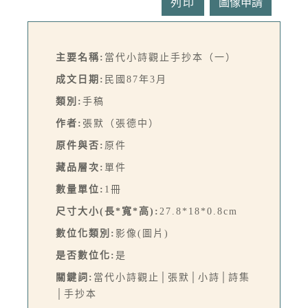
列印
主要名稱:
當代小詩觀止手抄本（一）
成文日期:
民國87年3月
類別:
手稿
作者:
張默（張德中）
原件與否:
原件
藏品層次:
單件
數量單位:
1冊
尺寸大小(長*寬*高):
27.8*18*0.8cm
數位化類別:
影像(圖片)
是否數位化:
是
關鍵詞:
當代小詩觀止│張默│小詩│詩集
│手抄本