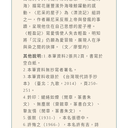
海〉描寫花蓮豐濱外海喙鯨躍動的感
動。〈尼采的屋子〉為〈漂流記〉組詩
之一，作者藉尼采反叛上帝與發瘋的事
蹟，呈現他住在自己思想的屋子裡。
〈輕盈記〉寫愛情使人失去輕盈，明知
將「沉沒」仍願為愛冒險，展現人在淨
與染之間的抉擇。（文／廖堅均）
其他說明:
1.本筆資料2張共2頁，書寫於
空白紙。
2.本筆資料無抄寫者署名。
3.本筆資料收錄於 《台灣現代詩手抄
本》（臺北：九歌，2014），頁250-
251。
4.鈐印：繾綣如煙（閒章，篆書朱
文）、無塵居（齋館章，篆書白文）、
摯友情（閒章，篆書朱文）。
5.張默（1931-），本名張德中。
6.許悔之（1966-），本名許有吉，詩