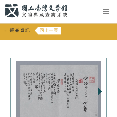
跳到主要內容
:::
藏品資訊
回上一頁
:::