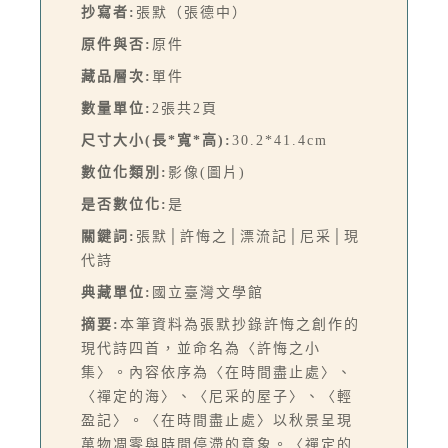
抄寫者:
張默（張德中）
原件與否:
原件
藏品層次:
單件
數量單位:
2張共2頁
尺寸大小(長*寬*高):
30.2*41.4cm
數位化類別:
影像(圖片)
是否數位化:
是
關鍵詞:
張默│許悔之│漂流記│尼采│現
代詩
典藏單位:
國立臺灣文學館
摘要:
本筆資料為張默抄錄許悔之創作的
現代詩四首，並命名為〈許悔之小
集〉。內容依序為〈在時間盡止處〉、
〈禪定的海〉、〈尼采的屋子〉、〈輕
盈記〉。〈在時間盡止處〉以秋景呈現
萬物凋零與時間停滯的意象。〈禪定的