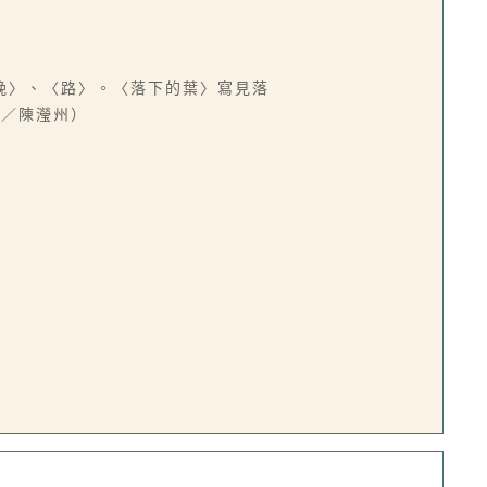
晚〉、〈路〉。〈落下的葉〉寫見落
文／陳瀅州）