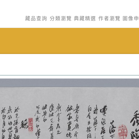
藏品查詢
分類瀏覽
典藏精選
作者瀏覽
圖像