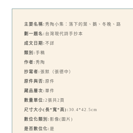
主要名稱:
秀陶小集：落下的葉、鵝、冬晚、路
劃一題名:
台灣現代詩手抄本
成文日期:
不詳
類別:
手稿
作者:
秀陶
抄寫者:
張默（張德中）
原件與否:
原件
藏品層次:
單件
數量單位:
2張共2頁
尺寸大小(長*寬*高):
30.4*42.5cm
數位化類別:
影像(圖片)
是否數位化:
是