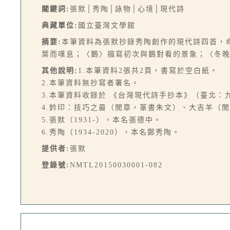
關鍵詞:
張默│秀陶│詠物│心境│現代詩
典藏單位:
國立臺灣文學館
摘要:
本筆資料為張默抄錄秀陶創作的現代詩四首，
葉而嘆息；〈鵝〉描寫初次與鵝對看的景象；〈冬
其他說明:
1.本筆資料2張共2頁，書寫於空白紙。
2.本筆資料無抄寫者署名。
3.本筆資料收錄於 《台灣現代詩手抄本》（臺北：九歌，
4.鈐印：技巧之最（閒章，篆書朱文）、大吉羊（
5.張默（1931-），本名張德中。
6.秀陶（1934-2020），本名鄭秀陶。
提供者:
張默
登錄號:
NMTL20150030001-082