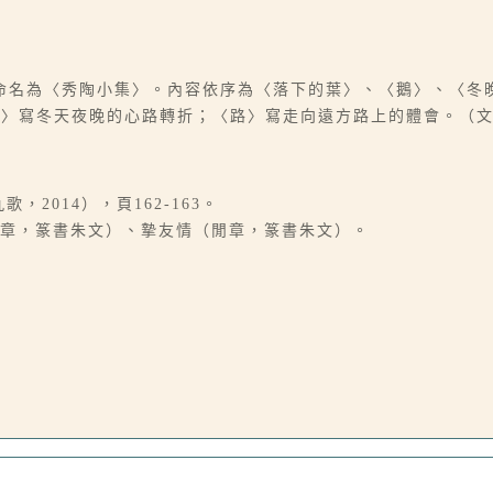
命名為〈秀陶小集〉。內容依序為〈落下的葉〉、〈鵝〉、〈冬
晚〉寫冬天夜晚的心路轉折；〈路〉寫走向遠方路上的體會。（
2014），頁162-163。
閒章，篆書朱文）、摯友情（閒章，篆書朱文）。