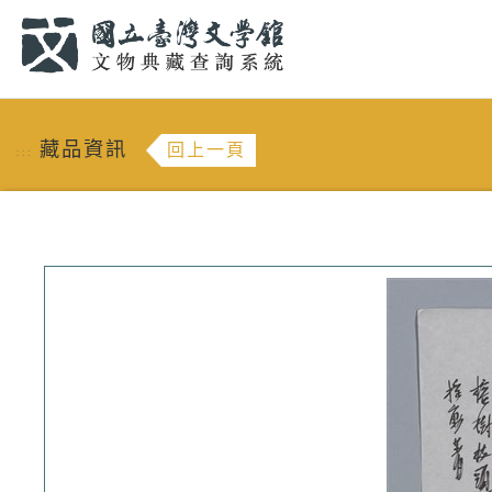
跳到主要內容
:::
藏品資訊
回上一頁
:::