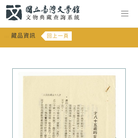
跳到主要內容
:::
藏品資訊
回上一頁
:::