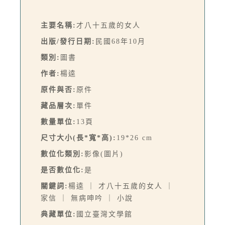
主要名稱:
才八十五歲的女人
出版/發行日期:
民國68年10月
類別:
圖書
作者:
楊逵
原件與否:
原件
藏品層次:
單件
數量單位:
13頁
尺寸大小(長*寬*高):
19*26 cm
數位化類別:
影像(圖片)
是否數位化:
是
關鍵詞:
楊逵 ｜ 才八十五歲的女人 ｜
家信 ｜ 無病呻吟 ｜ 小說
典藏單位:
國立臺灣文學館