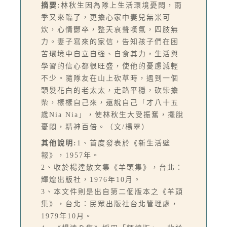
摘要:
林秋生因為隊上生活環境憂悶，雨
季又來臨了，更擔心家中妻兒無米可
炊，心情鬱卒，整天哀聲嘆氣，四肢無
力。妻子寫來的家信，告知孩子們在困
苦環境中自立自強、自食其力，生活與
學習的信心都很旺盛，使他的憂慮減輕
不少。隨隊友在山上砍草時，遇到一個
頭髮花白的老太太，走路平穩，砍柴擔
柴，樣樣自己來，還說自己「才八十五
歲Nia Nia」，使林秋生大受振奮，擺脫
憂悶，精神百倍。（文/楊翠）
其他說明:
1、首度發表於《新生活壁
報》，1957年。
2、收於楊逵散文集《羊頭集》，台北：
輝煌出版社，1976年10月。
3、本文件則是出自第二個版本之《羊頭
集》，台北：民眾出版社台北管理處，
1979年10月。