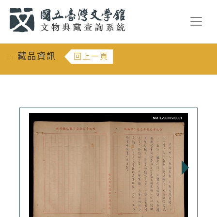
跳到主要內容
:::
藏品資訊
回上一頁
:::