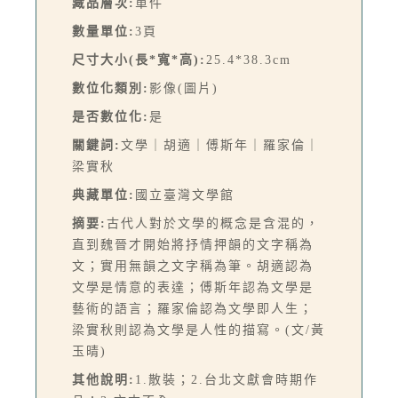
藏品層次:
單件
數量單位:
3頁
尺寸大小(長*寬*高):
25.4*38.3cm
數位化類別:
影像(圖片)
是否數位化:
是
關鍵詞:
文學｜胡適｜傅斯年｜羅家倫｜
梁實秋
典藏單位:
國立臺灣文學館
摘要:
古代人對於文學的概念是含混的，
直到魏晉才開始將抒情押韻的文字稱為
文；實用無韻之文字稱為筆。胡適認為
文學是情意的表達；傅斯年認為文學是
藝術的語言；羅家倫認為文學即人生；
梁實秋則認為文學是人性的描寫。(文/黃
玉晴)
其他說明:
1.散裝；2.台北文獻會時期作