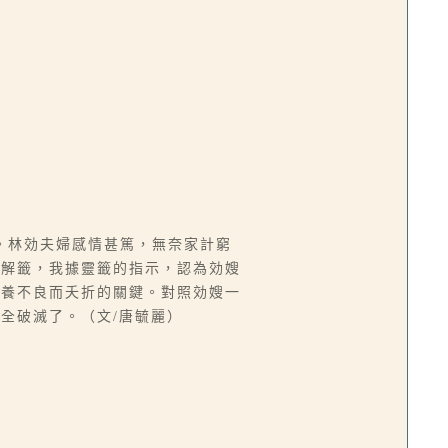
。林効夫婦感情甚篤，無奈家計窮
忙解籤，我據靈籤的指示，認為効嫂
營養不良而夭折的關鍵。對照効嫂一
全破滅了。（文/唐毓麗）