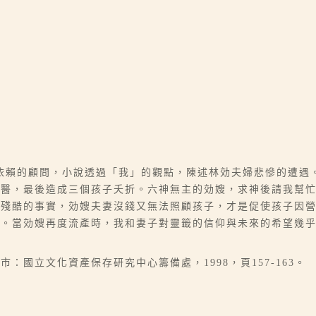
依賴的顧問，小說透過「我」的觀點，陳述林効夫婦悲慘的遭遇
就醫，最後造成三個孩子夭折。六神無主的効嫂，求神後請我幫
最殘酷的事實，効嫂夫妻沒錢又無法照顧孩子，才是促使孩子因
。當効嫂再度流產時，我和妻子對靈籤的信仰與未來的希望幾乎
：國立文化資產保存研究中心籌備處，1998，頁157-163。