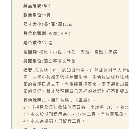
藏品層次:
單件
數量單位:
4頁
尺寸大小(長*寬*高):
cm
數位化類別:
影像(圖片)
是否數位化:
是
關鍵詞:
楊逵｜小說｜林効｜効嫂｜靈籤｜疾病
典藏單位:
國立臺灣文學館
摘要:
我為鎮上唯一的知識份子，自然成為村里人最
困，三個小孩都因營養差而生病，生病後缺錢無法
家的霉運已過去了，今後將否極泰來。妻子卻指出
家的慘況，我才發現到自己家裡的狀況也好不到哪去
其他說明:
1、期刊名稱：《革新》。
2、《楊逵全集》收錄於第四卷．小說卷（I），台北市
3、本文於期刊標示為81-83-84三頁，有散頁現象。
4、本文為殘稿，只留有三頁。