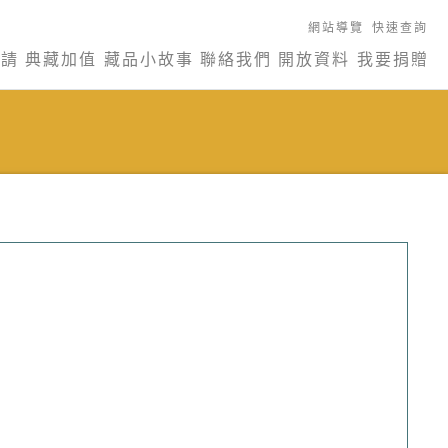
網站導覽
快速查詢
申請
典藏加值
藏品小故事
聯絡我們
開放資料
我要捐贈