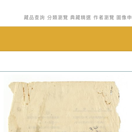
藏品查詢
分類瀏覽
典藏精選
作者瀏覽
圖像