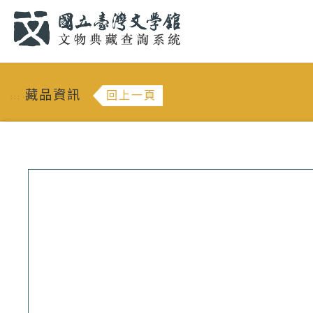
跳到主要內容
:::
藏品資訊
回上一頁
:::