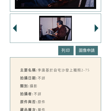
列印
主要名稱:
李唐基於自宅沙發上獨照2-75
拍攝日期:
不詳
類別:
攝影
拍攝者:
不詳
原件與否:
原件
藏品層次:
單件