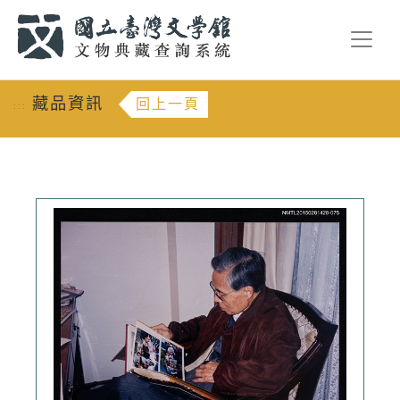
跳到主要內容
:::
藏品資訊
回上一頁
:::