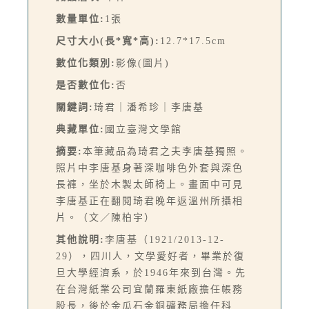
數量單位:
1張
尺寸大小(長*寬*高):
12.7*17.5cm
數位化類別:
影像(圖片)
是否數位化:
否
關鍵詞:
琦君｜潘希珍｜李唐基
典藏單位:
國立臺灣文學館
摘要:
本筆藏品為琦君之夫李唐基獨照。
照片中李唐基身著深咖啡色外套與深色
長褲，坐於木製太師椅上。畫面中可見
李唐基正在翻閱琦君晚年返溫州所攝相
片。（文／陳柏宇）
其他說明:
李唐基（1921/2013-12-
29），四川人，文學愛好者，畢業於復
旦大學經濟系，於1946年來到台灣。先
在台灣紙業公司宜蘭羅東紙廠擔任帳務
股長，後於金瓜石金銅礦務局擔任科