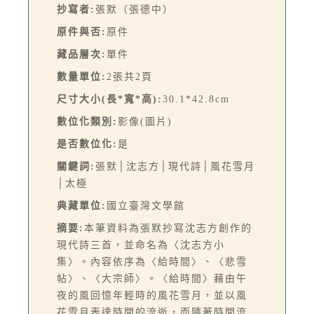
抄寫者:
張默（張德中）
原件與否:
原件
藏品層次:
單件
數量單位:
2張共2頁
尺寸大小(長*寬*高):
30.1*42.8cm
數位化類別:
影像(圖片)
是否數位化:
是
關鍵詞:
張默│沈志方│現代詩│風花雪月
│太極
典藏單位:
國立臺灣文學館
摘要:
本筆資料為張默抄寫沈志方創作的
現代詩三首，並命名為〈沈志方小
集〉。內容依序為〈給時間〉、〈悲雪
帖〉、〈大宗師〉。〈給時間〉藉由午
夜的風回憶年輕時的風花雪月，並以風
花雪月表達時間的流逝，而隨著時間流