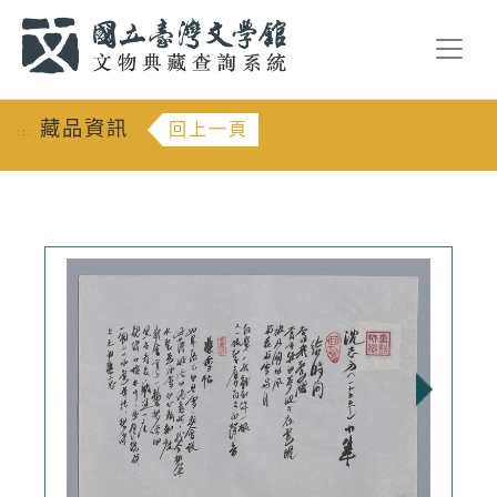
跳到主要內容
:::
藏品資訊
回上一頁
:::