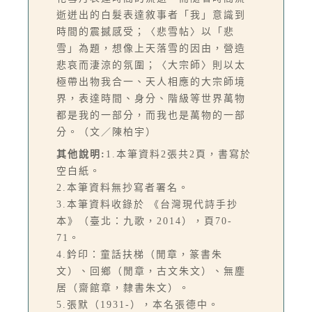
逝迸出的白髮表達敘事者「我」意識到
時間的震撼感受；〈悲雪帖〉以「悲
雪」為題，想像上天落雪的因由，營造
悲哀而淒涼的氛圍；〈大宗師〉則以太
極帶出物我合一、天人相應的大宗師境
界，表達時間、身分、階級等世界萬物
都是我的一部分，而我也是萬物的一部
分。（文／陳柏宇）
其他說明:
1.本筆資料2張共2頁，書寫於
空白紙。
2.本筆資料無抄寫者署名。
3.本筆資料收錄於 《台灣現代詩手抄
本》（臺北：九歌，2014），頁70-
71。
4.鈐印：童話扶梯（閒章，篆書朱
文）、回鄉（閒章，古文朱文）、無塵
居（齋館章，隸書朱文）。
5.張默（1931-），本名張德中。