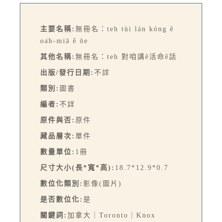
主要名稱:
無冊名：teh tùi lán kóng ê
oa̍h-miā ê ōe
其他名稱:
無冊名：teh 對咱講ê活命ê話
出版/發行日期:
不詳
類別:
圖書
編者:
不詳
原件與否:
原件
藏品層次:
單件
數量單位:
1冊
尺寸大小(長*寬*高):
18.7*12.9*0.7
數位化類別:
影像(圖片)
是否數位化:
是
關鍵詞:
加拿大｜Toronto｜Knox