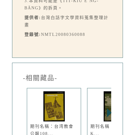
3.本資料可能是《TIT-KIÙ Ê ǸG-
BĀNG》的拆頁。
提供者:
台灣白話字文學資料蒐集整理計
畫
登錄號:
NMTL20080360088
-相關藏品-
期刊名稱：台湾教會
期刊名稱：TÂI-OÂ
公報108...
K...