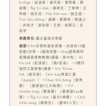
Collge｜紀溫柔｜謝天祿｜曾秀鳳｜鄭
泉聲｜N̂g Lí-lâm｜謝再生｜丁榮林｜王
梓超｜胡文池｜Tân Sūi-san｜姚正道｜
Tân Sūi-thêng｜謝緯｜鄭連明｜蔡逸士
｜許有才｜張信得｜王倚｜吳德元｜白
話字
典藏單位:
國立臺灣文學館
摘要:
Chit份資料是拆頁書，內容有18篇
完整ê文章、2篇無完整，lóng是牧師所
寫傳達基督教教理ê講篇。其中有： Kí
Un-jiû（紀溫柔）〈我ê反省〉，tī關仔
嶺同工退修會ê講道。Siā Thian-
lo̍k（謝天祿）〈Saⁿ-kap學習仁愛
（Agapē）〉。Chan Siù-hōng（曾秀
鳳） 〈基督徒ê三大負債〉。Tīⁿ
Choân-seng（鄭泉聲）〈基督徒kap金
錢〉。N̂g Lí-lâm〈最大ê神蹟〉。Chiā
Chài-seng（謝再生）〈靈命ê人生〉。