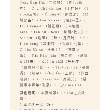
Teng Êng-lîm（丁榮林）〈疼kap服
務〉。Ông Chú-chhiau （王梓超）〈1
ê 人ê反悔〉。Ô͘ Bûn-tî（胡文池）〈耶
穌是主〉。Tân Sūi-san〈曠野ê聲〉。
Iâu Chèng-tō（姚正道）〈In無酒
lah〉。Tân Sūi-thêng〈世間ê救主〉。
Siā Hūi（謝緯）〈時iáu是日時〉。Tīⁿ
Liân-bêng（鄭連明）〈得救ê ǹg望〉。
Chhòa E̍k-sū（蔡逸士） 〈靈肉之
戰〉。Tân Kim-jiân（陳金然）〈基督
徒ê自由〉。Khó͘ Iú-châi（許有才）
〈致意保守合一〉。Tiuⁿ Sìn-tek（張信
得）〈知足〉。Ông Óa（王倚）〈好面
相見〉。Gô͘ Tek-goân（吳德元）〈幫
贊軍中青年ê信德〉。（文/Bo̍k ilī）
其他說明:
1.本資料第1-2、158之後缺
頁。
2.本資料未揭目錄。