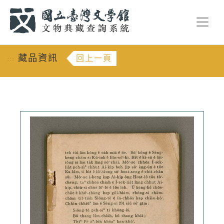
跳到主要內容
:::
藏品資訊
回上一頁
:::