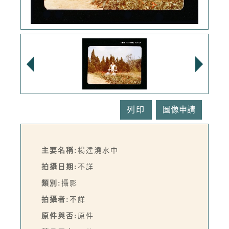
列印
主要名稱:
楊逵澆水中
拍攝日期:
不詳
類別:
攝影
拍攝者:
不詳
原件與否:
原件