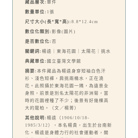
藏品層次:
單件
數量單位:
1張
尺寸大小(長*寬*高):
8.8*12.4cm
數位化類別:
影像(圖片)
是否數位化:
否
關鍵詞:
楊逵｜東海花園｜太陽花｜挑水
典藏單位:
國立臺灣文學館
摘要:
本件藏品為楊逵身穿短袖白色汗
衫、淺色短褲，肩挑兩桶水，正在澆
花。此照攝於東海花園一隅，為遠景全
身照，前景是別名太陽花的非洲菊，當
時的花園裡種了不少；後景有好幾棵高
大的龍柏。（文／楊菁）
其他說明:
楊逵（1906/10/18-
1985/3/12），本名楊貴，出生於台南新
化。楊逵是身體力行的社會運動者，關