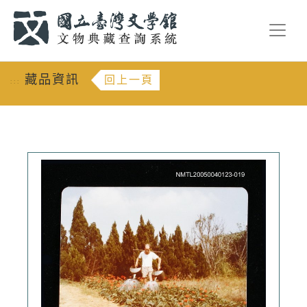
跳到主要內容
:::
藏品資訊
回上一頁
:::