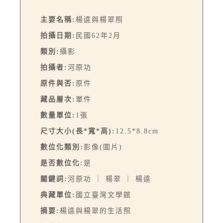
主要名稱:
楊逵與楊翠照
拍攝日期:
民國62年2月
類別:
攝影
拍攝者:
河原功
原件與否:
原件
藏品層次:
單件
數量單位:
1張
尺寸大小(長*寬*高):
12.5*8.8cm
數位化類別:
影像(圖片)
是否數位化:
是
關鍵詞:
河原功 ｜ 楊翠 ｜ 楊逵
典藏單位:
國立臺灣文學館
摘要:
楊逵與楊翠的生活照