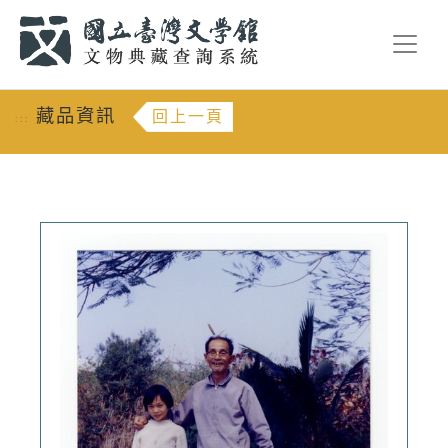
跳到主要內容
:::
藏品資訊
回上一頁
:::