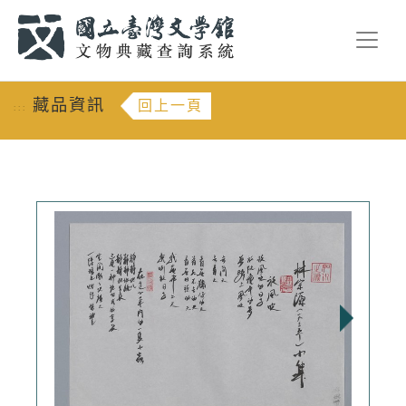
跳到主要內容
:::
藏品資訊
回上一頁
:::