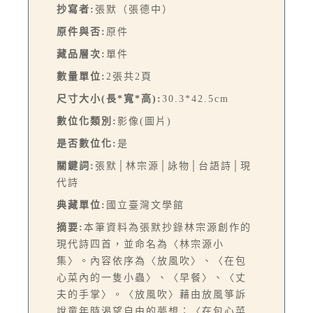
抄寫者:
張默（張德中）
原件與否:
原件
藏品層次:
單件
數量單位:
2張共2頁
尺寸大小(長*寬*高):
30.3*42.5cm
數位化類別:
影像(圖片)
是否數位化:
是
關鍵詞:
張默│林宗源│詠物│台語詩│現
代詩
典藏單位:
國立臺灣文學館
摘要:
本筆資料為張默抄錄林宗源創作的
現代詩四首，並命名為〈林宗源小
集〉。內容依序為〈放風吹〉、〈在包
心菜內的一隻小蟲〉、〈早餐〉、〈丈
夫的手掌〉。〈放風吹〉藉由放風箏訴
說童年時渴望自由的夢想；〈在包心菜