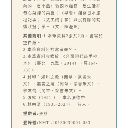
內的一隻小蟲〉微觀地描寫一隻生活在
包心菜裡的菜蟲；〈早餐〉描寫日本旅
程記事；〈丈夫的手掌〉以沒有腳的螃
蟹狀擬手掌。（文／陳瀅州）
其他說明:
1.本筆資料2張共2頁，書寫於
空白紙。
2.本筆資料無抄寫者署名。
3.本筆資料收錄於 《台灣現代詩手抄
本》（臺北：九歌，2014），頁164-
165。
4.鈐印：如川之澹（閒章，篆書朱
文）、無言之境（閒章，篆書朱文）、
摯友情（閒章，篆書朱文）。
5.張默（1931-），本名張德中。
6.林宗源（1935-2024），詩人。
提供者:
張默
登錄號:
NMTL20150030001-083