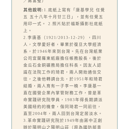
／蔣富璧）
其他說明:
1.底紙上寫有「唐基學兄 任覺
五 五十八年十月廿三日」，並有任覺五
用印一式。 2.照片貼於福斯攝影社底紙
上。
2.李唐基（1921/2013-12-29），四川
人，文學愛好者，畢業於復旦大學經濟
系，於1946年來到台灣。先在台灣紙業
公司宜蘭羅東紙廠擔任帳務股長，後於
金瓜石金銅礦務局擔任科長。因友人認
識在法院工作的琦君，兩人開始通信交
往，之後他轉調台北，於1951年和琦君
結婚，兩人育有一子李一楠。李唐基一
直在國營企業內掌管財務工作，曾是革
命實踐研究院學員，1983年得長期調派
美國紐約的機會，偕同琦君一同前往，
直至2004年，兩人回到台灣定居淡水。
3.革命實踐研究院於1949年由蔣中正創
辦於陽明山之陽明山莊（原為國防部青