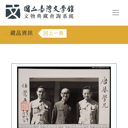
跳到主要內容
:::
藏品資訊
回上一頁
:::