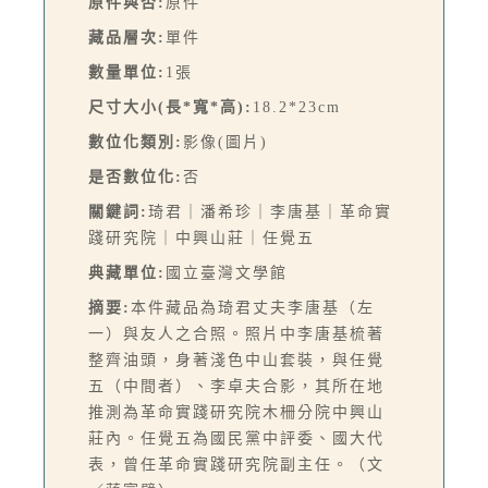
原件與否:
原件
藏品層次:
單件
數量單位:
1張
尺寸大小(長*寬*高):
18.2*23cm
數位化類別:
影像(圖片)
是否數位化:
否
關鍵詞:
琦君｜潘希珍｜李唐基｜革命實
踐研究院｜中興山莊｜任覺五
典藏單位:
國立臺灣文學館
摘要:
本件藏品為琦君丈夫李唐基（左
一）與友人之合照。照片中李唐基梳著
整齊油頭，身著淺色中山套裝，與任覺
五（中間者）、李卓夫合影，其所在地
推測為革命實踐研究院木柵分院中興山
莊內。任覺五為國民黨中評委、國大代
表，曾任革命實踐研究院副主任。（文