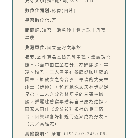
尺寸大小(長*寬*高):
8.9*12cm
數位化類別:
影像(圖片)
是否數位化:
否
關鍵詞:
琦君｜潘希珍｜鍾麗珠｜丹荔｜
畢璞
典藏單位:
國立臺灣文學館
摘要:
本件藏品為琦君與畢璞、鍾麗珠合
照。畫面中由左至右分別為鍾麗珠、畢
璞、琦君，三人圍坐在餐廳或咖啡廳的
圓桌，於飲食之際合影。畢璞的丈夫林
翊重（伊仲），和鍾麗珠丈夫林伊祝是
兄弟，二人之父為林語堂的三哥林憾
廬，鍾麗珠曾寫畢璞與自己原為妯娌，
兩家人同住《公論報》報社的員工宿
舍，因興趣喜好相近而逐漸成為好友。
（文／高維志）
其他說明:
1.琦君（1917-07-24/2006-