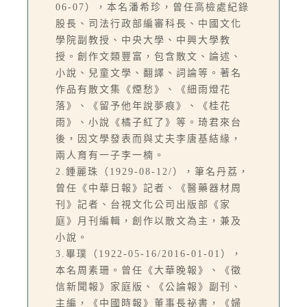
06-07），本名潘希珍，曾任高檢處紀錄
股長、司法行政部編審科長、中國文化
學院副教授、中央大學、中興大學教
授。創作文類豐富，包含散文、論述、
小說、兒童文學、翻譯、詞論等。著名
作品有散文集《煙愁》、《細雨燈花
落》、《留予他年說夢痕》、《桂花
雨》、小說《橘子紅了》等。琦君來台
後，因文學發表而與丈夫李唐基結緣，
兩人育有一子李一楠。
2.鍾麗珠（1929-08-12/），筆名丹荔，
曾任《中華日報》記者、《醫藥器材周
刊》記者、台視文化公司出版部《家
庭》月刊編輯，創作以散文為主，兼及
小說。
3.畢璞（1922-05-16/2016-01-01），
本名周素珊。曾任《大華晚報》、《徵
信新聞報》家庭版、《公論報》副刊、
主編，《中國時報》董事長祕書，《婦