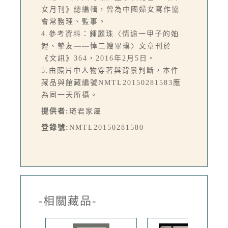
女月刊》總編輯，曾為中國婦女寫作協
會常務理、監事。
4.參考資料：鍾麗珠〈情逾一甲子的妯
娌、摯友——悼二嫂畢璞〉文章刊於
《文訊》364，2016年2月5日。
5.由照片中人物穿著與背景判斷，本件
藏品與館藏編號NMTL20150281583應
為同一天所攝。
提供者:
琦君家屬
登錄號:
NMTL20150281580
-相關藏品-