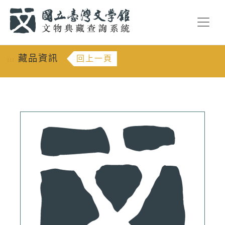
跳到主要內容
:::
藏品資訊
回上一頁
:::