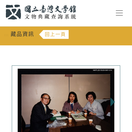
跳到主要內容
:::
藏品資訊
回上一頁
:::