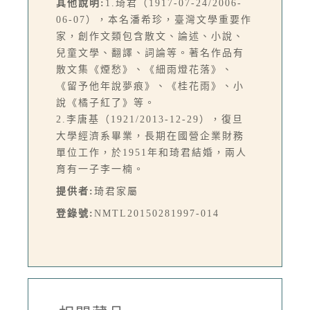
其他說明:
1.琦君（1917-07-24/2006-
06-07），本名潘希珍，臺灣文學重要作
家，創作文類包含散文、論述、小說、
兒童文學、翻譯、詞論等。著名作品有
散文集《煙愁》、《細雨燈花落》、
《留予他年說夢痕》、《桂花雨》、小
說《橘子紅了》等。
2.李唐基（1921/2013-12-29），復旦
大學經濟系畢業，長期在國營企業財務
單位工作，於1951年和琦君結婚，兩人
育有一子李一楠。
提供者:
琦君家屬
登錄號:
NMTL20150281997-014