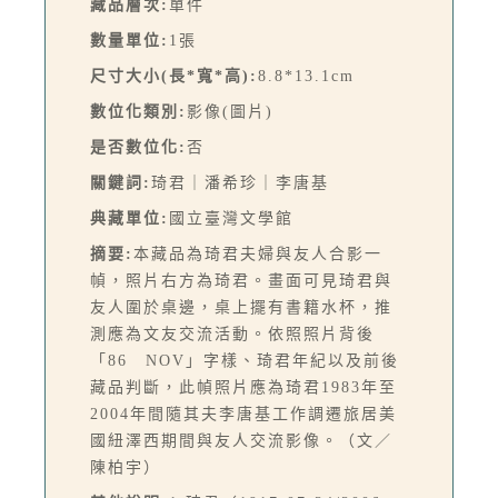
藏品層次:
單件
數量單位:
1張
尺寸大小(長*寬*高):
8.8*13.1cm
數位化類別:
影像(圖片)
是否數位化:
否
關鍵詞:
琦君｜潘希珍｜李唐基
典藏單位:
國立臺灣文學館
摘要:
本藏品為琦君夫婦與友人合影一
幀，照片右方為琦君。畫面可見琦君與
友人圍於桌邊，桌上擺有書籍水杯，推
測應為文友交流活動。依照照片背後
「86 NOV」字樣、琦君年紀以及前後
藏品判斷，此幀照片應為琦君1983年至
2004年間隨其夫李唐基工作調遷旅居美
國紐澤西期間與友人交流影像。（文／
陳柏宇）