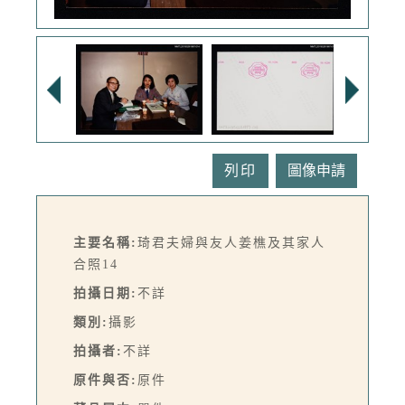
列印
主要名稱:
琦君夫婦與友人姜樵及其家人
合照14
拍攝日期:
不詳
類別:
攝影
拍攝者:
不詳
原件與否:
原件