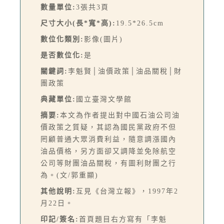
數量單位:
3張共3頁
尺寸大小(長*寬*高):
19.5*26.5cm
數位化類別:
影像(圖片)
是否數位化:
是
關鍵詞:
李魁賢│油價政策│油品關稅│財
團政策
典藏單位:
國立臺灣文學館
摘要:
本文為作者提出對中國石油公司油
價政策之質疑，其認為國民黨政府不但
罔顧普通大眾消費利益，隨意調漲國內
油品價格，另方面卻又調降並免除航空
公司等財團油品關稅，有圖利財團之行
為。(文/郭重顯)
其他說明:
互見《台灣立報》，1997年2
月22日。
印記/簽名:
首頁題目右方寫有「李魁