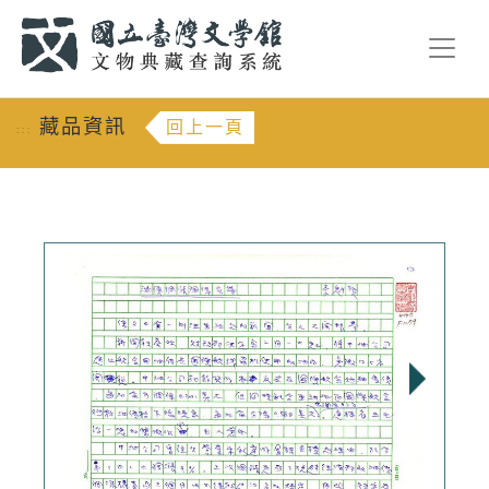
跳到主要內容
:::
藏品資訊
回上一頁
:::