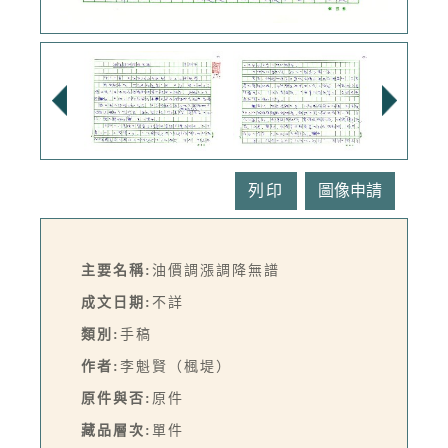
列印
主要名稱:
油價調漲調降無譜
成文日期:
不詳
類別:
手稿
作者:
李魁賢（楓堤）
原件與否:
原件
藏品層次:
單件