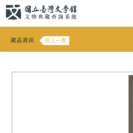
跳到主要內容
:::
藏品資訊
回上一頁
:::