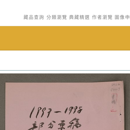
藏品查詢
分類瀏覽
典藏精選
作者瀏覽
圖像