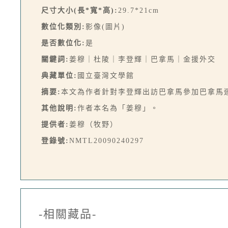
尺寸大小(長*寬*高):
29.7*21cm
數位化類別:
影像(圖片)
是否數位化:
是
關鍵詞:
姜穆｜杜陵｜李登輝｜巴拿馬｜金援外交
典藏單位:
國立臺灣文學館
摘要:
本文為作者針對李登輝出訪巴拿馬參加巴拿馬
其他說明:
作者本名為「姜穆」。
提供者:
姜穆（牧野）
登錄號:
NMTL20090240297
-相關藏品-