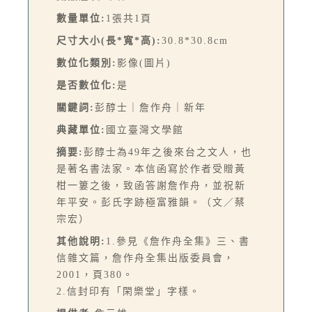
數量單位:
1張共1頁
尺寸大小(長*寬*高):
30.8*30.8cm
數位化類別:
影像(圖片)
是否數位化:
是
關鍵詞:
彭醇士｜詹作舟｜新年
典藏單位:
國立臺灣文學館
摘要:
彭醇士為49年之後來台之文人，也
是著名書法家。本信函寫於作者受贈黃
柑一簍之後，致函答謝詹作舟，並祝新
年平安。彭氏字跡極富雅韻。（文／蔡
宗宏）
其他說明:
1.參見《詹作舟全集》三、書
信雜文篇，詹作舟全集出版委員會，
2001，頁380。
2.信封印有「閑樂堂」字樣。