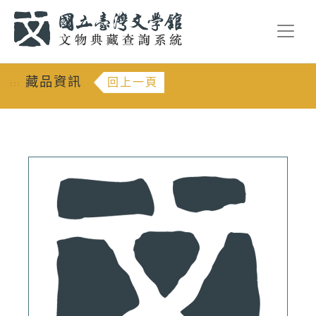
跳到主要內容
:::
藏品資訊
回上一頁
:::