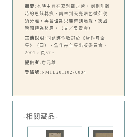
摘要:
本詩主旨在寫別離之苦，刻劃別離
時的思緒轉換，謂未到天亮曙色微茫便
須分離，再會佳期只能待到隔歲，笑眉
瞬間轉為愁眉。（文／吳青霞）
其他說明:
同題詩作收錄於《詹作舟全
集》（四），詹作舟全集出版委員會，
2001，頁57。
提供者:
詹元雄
登錄號:
NMTL20110270084
-相關藏品-