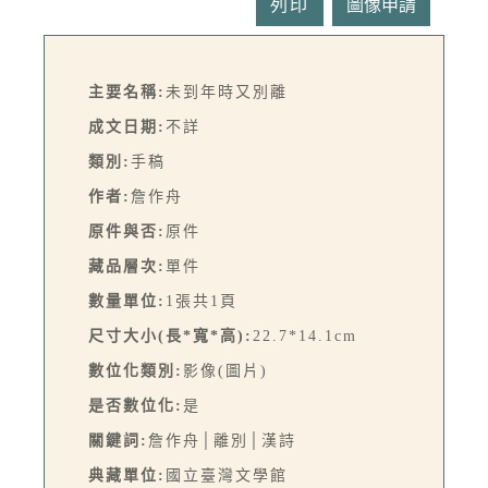
列印
主要名稱:
未到年時又別離
成文日期:
不詳
類別:
手稿
作者:
詹作舟
原件與否:
原件
藏品層次:
單件
數量單位:
1張共1頁
尺寸大小(長*寬*高):
22.7*14.1cm
數位化類別:
影像(圖片)
是否數位化:
是
關鍵詞:
詹作舟│離別│漢詩
典藏單位:
國立臺灣文學館