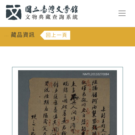
跳到主要內容
:::
藏品資訊
回上一頁
:::