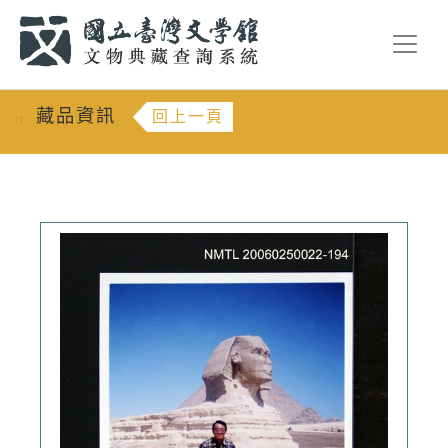
跳到主要內容
:::
藏品資訊
回上一頁
:::