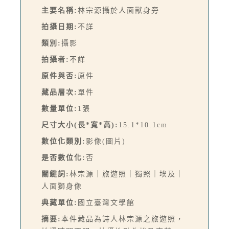
主要名稱:
林宗源攝於人面獸身旁
拍攝日期:
不詳
類別:
攝影
拍攝者:
不詳
原件與否:
原件
藏品層次:
單件
數量單位:
1張
尺寸大小(長*寬*高):
15.1*10.1cm
數位化類別:
影像(圖片)
是否數位化:
否
關鍵詞:
林宗源｜旅遊照｜獨照｜埃及｜
人面獅身像
典藏單位:
國立臺灣文學館
摘要:
本件藏品為詩人林宗源之旅遊照，