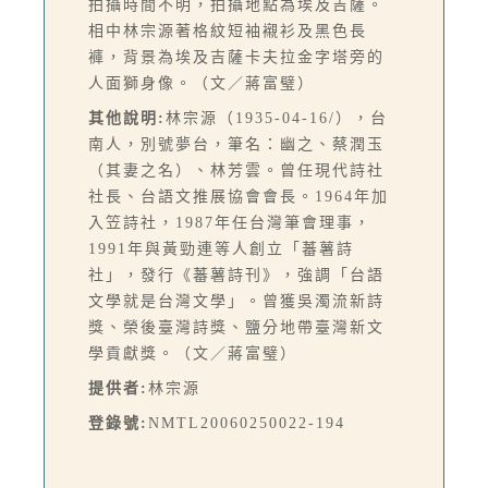
拍攝時間不明，拍攝地點為埃及吉薩。
相中林宗源著格紋短袖襯衫及黑色長
褲，背景為埃及吉薩卡夫拉金字塔旁的
人面獅身像。（文／蔣富璧）
其他說明:
林宗源（1935-04-16/），台
南人，別號夢台，筆名：幽之、蔡潤玉
（其妻之名）、林芳雲。曾任現代詩社
社長、台語文推展協會會長。1964年加
入笠詩社，1987年任台灣筆會理事，
1991年與黃勁連等人創立「蕃薯詩
社」，發行《蕃薯詩刊》，強調「台語
文學就是台灣文學」。曾獲吳濁流新詩
獎、榮後臺灣詩獎、鹽分地帶臺灣新文
學貢獻獎。（文／蔣富璧）
提供者:
林宗源
登錄號:
NMTL20060250022-194