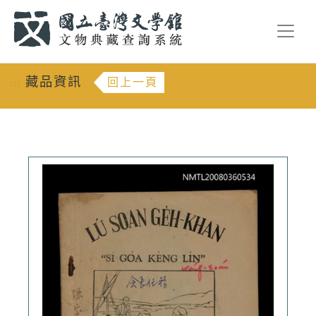
跳到主要內容
:::
藏品資訊
回上一頁
:::