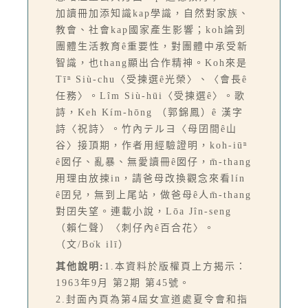
加讀冊加添知識kap學識，自然對家族、
教會、社會kap國家產生影響；koh論到
團體生活教育ê重要性，對團體中承受新
智識，也thang顯出合作精神。Koh來是
Tīⁿ Siù-chu〈受揀選ê光榮〉、〈會長ê
任務〉。Lîm Siù-hūi〈受揀選ê〉。歌
詩，Keh Kím-hōng （郭錦鳳）ê 漢字
詩〈祝詩〉。竹內テルヨ〈母囝間ê山
谷〉接頂期，作者用經驗證明，koh-iūⁿ
ê囡仔、亂暴、無愛讀冊ê囡仔，m̄-thang
用理由放捒in，請爸母改換觀念來看lín
ê囝兒，無到上尾站，做爸母ê人m̄-thang
對囝失望。連載小說，Lōa Jîn-seng
（賴仁聲）〈刺仔內ê百合花〉。
（文/Bo̍k ilī）
其他說明:
1.本資料於版權頁上方揭示：
1963年9月 第2期 第45號。
2.封面內頁為第4屆女宣道處夏令會和指