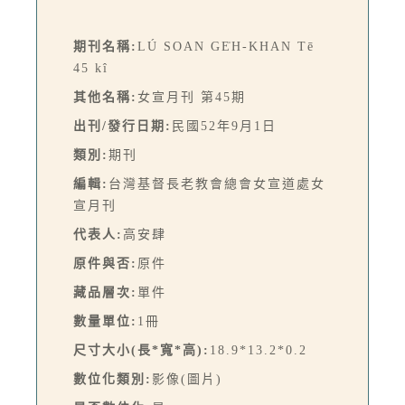
期刊名稱:
LÚ SOAN GE̍H-KHAN Tē
45 kî
其他名稱:
女宣月刊 第45期
出刊/發行日期:
民國52年9月1日
類別:
期刊
編輯:
台灣基督長老教會總會女宣道處女
宣月刊
代表人:
高安肆
原件與否:
原件
藏品層次:
單件
數量單位:
1冊
尺寸大小(長*寬*高):
18.9*13.2*0.2
數位化類別:
影像(圖片)