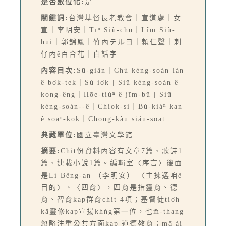
是否數位化:
是
關鍵詞:
台灣基督長老教會｜宣道處｜女
宣｜李明安｜Tīⁿ Siù-chu｜Lîm Siù-
hūi｜郭錦鳳｜竹內テルヨ｜賴仁聲｜刺
仔內ê百合花｜白話字
內容目次:
Sū-giân｜Chú kéng-soán lán
ê bo̍k-tek｜Sù io̍k | Siū kéng-soán ê
kong-êng｜Hōe-tiúⁿ ê jīm-bū | Siū
kéng-soán--ê｜Chiok-si｜Bú-kiáⁿ kan
ê soaⁿ-kok｜Chong-kàu siáu-soat
典藏單位:
國立臺灣文學館
摘要:
Chit份資料內容有文章7篇、歌詩1
篇、連載小說1篇。編輯室〈序言〉後面
是Lí Bêng-an （李明安） 〈主揀選咱ê
目的〉、〈四育〉，四育是指靈育、德
育、智育kap群育chit 4項；基督徒tio̍h
kā靈修kap宣揚khǹg第一位，也m̄-thang
忽略注重公共方面kap 道德教育；mā ài