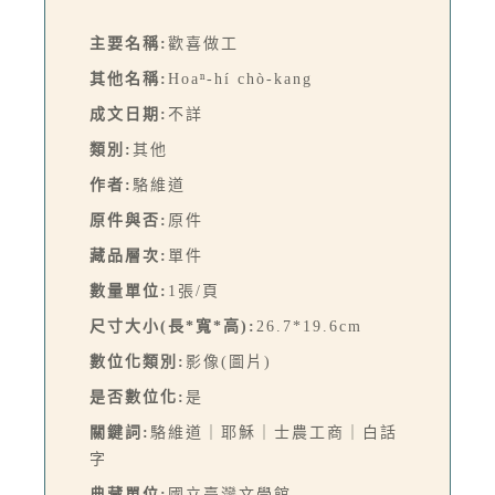
主要名稱:
歡喜做工
其他名稱:
Hoaⁿ-hí chò-kang
成文日期:
不詳
類別:
其他
作者:
駱維道
原件與否:
原件
藏品層次:
單件
數量單位:
1張/頁
尺寸大小(長*寬*高):
26.7*19.6cm
數位化類別:
影像(圖片)
是否數位化:
是
關鍵詞:
駱維道｜耶穌｜士農工商｜白話
字
典藏單位:
國立臺灣文學館