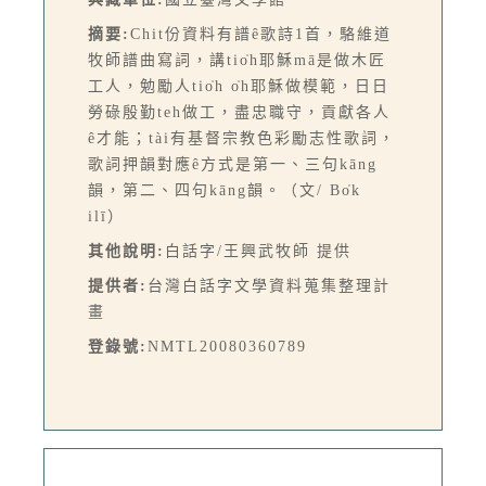
摘要:
Chit份資料有譜ê歌詩1首，駱維道
牧師譜曲寫詞，講tio̍h耶穌mā是做木匠
工人，勉勵人tio̍h o̍h耶穌做模範，日日
勞碌殷勤teh做工，盡忠職守，貢獻各人
ê才能；tài有基督宗教色彩勵志性歌詞，
歌詞押韻對應ê方式是第一、三句kāng
韻，第二、四句kāng韻。（文/ Bo̍k
ilī）
其他說明:
白話字/王興武牧師 提供
提供者:
台灣白話字文學資料蒐集整理計
畫
登錄號:
NMTL20080360789