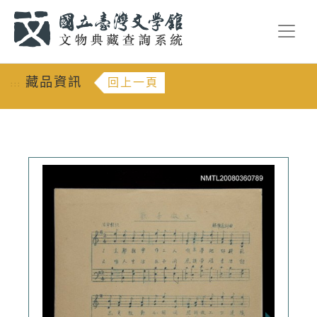
跳到主要內容
:::
藏品資訊
回上一頁
:::