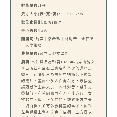
數量單位:
1張
尺寸大小(長*寬*高):
8.9*12.7cm
數位化類別:
影像(圖片)
是否數位化:
否
關鍵詞:
琦君｜潘希珍｜林海音｜金石堂
｜文學推廣
典藏單位:
國立臺灣文學館
摘要:
本件藏品為琦君1985年出席由純文
學出版社和金石堂書店所舉辦的講座之
照片。這張照片為講座中拍攝台下觀眾
的照片，畫面中多人面向右方，最接近
鏡頭者為主辦人之一的林海音，雙手交
疊胸前，亦望向畫面右方。後方有一女
性站立，似乎正在提問。觀眾後方立著
一塊白板，並有多張倒置的桌子，觀眾
左手邊牆上置有棕色布告欄，上方綴以