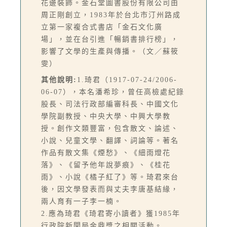
花邊裝飾。金石堂圖書股份有限公司由
周正剛創立，1983年於台北市汀州路成
立第一家複合式書店「金石文化廣
場」，並在台引進「暢銷書排行榜」，
影響了文學的生產與傳播。（文／蘇筱
雯）
其他說明:
1.琦君（1917-07-24/2006-
06-07），本名潘希珍，曾任高檢處紀錄
股長、司法行政部編審科長、中國文化
學院副教授、中央大學、中興大學教
授。創作文類豐富，包含散文、論述、
小說、兒童文學、翻譯、詞論等。著名
作品有散文集《煙愁》、《細雨燈花
落》、《留予他年說夢痕》、《桂花
雨》、小說《橘子紅了》等。琦君來台
後，因文學發表而與丈夫李唐基結緣，
兩人育有一子李一楠。
2.應為琦君《琦君寄小讀者》獲1985年
行政院新聞局金鼎獎之相關活動。