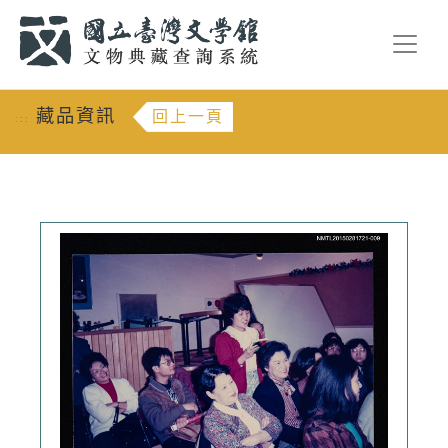
跳到主要內容
:::
藏品資訊
回上一頁
:::