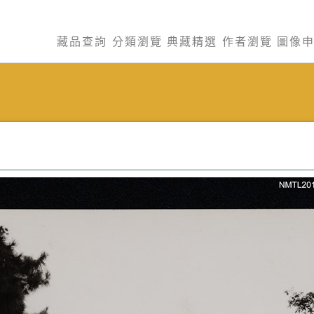
藏品查詢
分類瀏覽
典藏精選
作者瀏覽
圖像