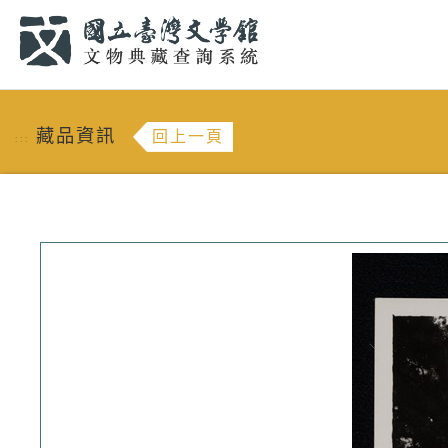
跳到主要內容
:::
藏品資訊
回上一頁
:::