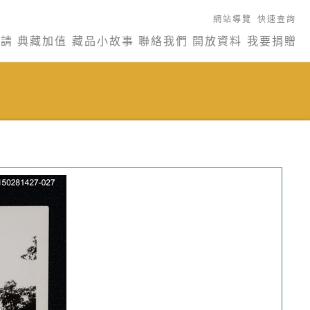
網站導覽
快速查詢
申請
典藏加值
藏品小故事
聯絡我們
開放資料
我要捐贈