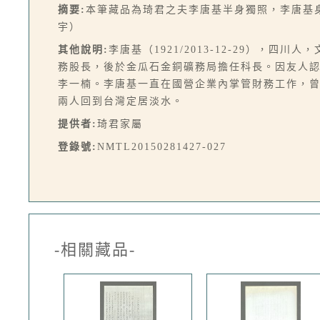
摘要:
本筆藏品為琦君之夫李唐基半身獨照，李唐基
宇）
其他說明:
李唐基（1921/2013-12-29），
務股長，後於金瓜石金銅礦務局擔任科長。因友人認
李一楠。李唐基一直在國營企業內掌管財務工作，曾是
兩人回到台灣定居淡水。
提供者:
琦君家屬
登錄號:
NMTL20150281427-027
-相關藏品-