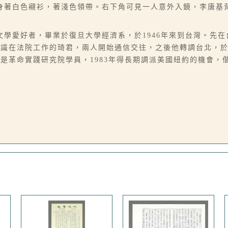
身著白色襯衫，著淺色領帶。右下角可見一人意外入鏡，李唐基
四川人，文學愛好者，畢業於復旦大學經濟系，於1946年來到台灣。
識在法院工作的琦君，兩人開始通信交往，之後他轉調台北，於1
革命實踐研究院學員，1983年得長期調派美國紐約的機會，偕