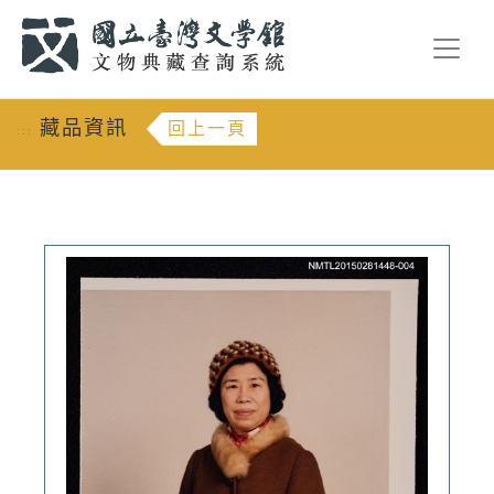
跳到主要內容
:::
藏品資訊
回上一頁
:::