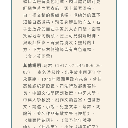
領口皆綴有黃色毛絨，領口處約略可見
紅橘色系內著衣飾，頭上戴著深棕、
白、橘交錯的編織毛帽，毛線外的耳下
短髮自然微捲。琦君身體些微向左，右
手垂放身旁而左手置於大衣口袋，面帶
笑容地看向鏡頭，臉上可見炯炯眼神，
與淡紅唇彩。背景為淺灰；照片的上
方、下方及右側邊緣皆有白色邊框。
（文／黃昭雪）
其他說明:
琦君（1917-07-24/2006-06-
07），本名潘希珍，出生於中國浙江省
永嘉縣，1949年隨國民政府來台，曾任
高檢處紀錄股長、司法行政部編審科
長、中國文化學院副教授、中央大學、
中興大學教授。創作文類豐富，包含散
文、論述、小說、兒童文學、翻譯、詞
論等。著名作品有散文集《煙愁》、
《細雨燈花落》、《留予他年說夢
痕》、《桂花雨》、小說《橘子紅了》