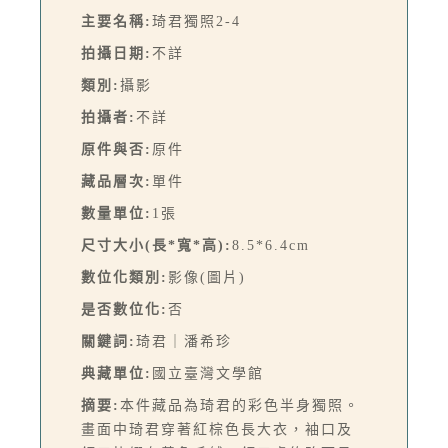
主要名稱:
琦君獨照2-4
拍攝日期:
不詳
類別:
攝影
拍攝者:
不詳
原件與否:
原件
藏品層次:
單件
數量單位:
1張
尺寸大小(長*寬*高):
8.5*6.4cm
數位化類別:
影像(圖片)
是否數位化:
否
關鍵詞:
琦君｜潘希珍
典藏單位:
國立臺灣文學館
摘要:
本件藏品為琦君的彩色半身獨照。
畫面中琦君穿著紅棕色長大衣，袖口及