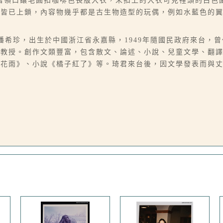
著領口鑲毛圓扣咖啡色長版大衣，未扣上的大衣可見裡頭的白色
窗皆已上鎖，內容物幾乎都是古生物造型的玩偶，例如水藍色的
07），本名潘希珍，出生於中國浙江省永嘉縣，1949年隨國民政府來
學教授。創作文類豐富，包含散文、論述、小說、兒童文學、翻
桂花雨》、小說《橘子紅了》等。琦君來台後，因文學發表而與