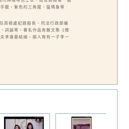
圍巾與咖啡色上衣，她左肩揹著一個
翼手龍、紫色的三角龍、猛瑪象等
台，曾任高檢處紀錄股長、司法行政部編
譯、詞論等。著名作品有散文集《煙
丈夫李唐基結緣，兩人育有一子李一