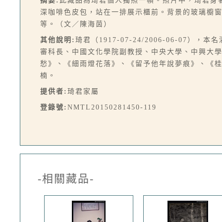
摘要:
此藏品為琦君個人獨照一幀。照片中，琦君身
深咖啡色皮包，站在一排展示櫃前。背景的玻璃櫥
等。（文／陳海茵）
其他說明:
琦君（1917-07-24/2006-06-
審科長、中國文化學院副教授、中央大學、中興大
愁》、《細雨燈花落》、《留予他年說夢痕》、《
楠。
提供者:
琦君家屬
登錄號:
NMTL20150281450-119
-相關藏品-