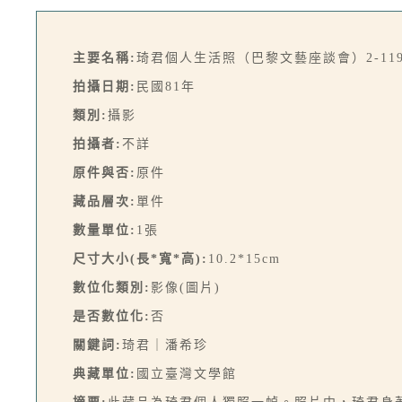
主要名稱:
琦君個人生活照（巴黎文藝座談會）2-11
拍攝日期:
民國81年
類別:
攝影
拍攝者:
不詳
原件與否:
原件
藏品層次:
單件
數量單位:
1張
尺寸大小(長*寬*高):
10.2*15cm
數位化類別:
影像(圖片)
是否數位化:
否
關鍵詞:
琦君｜潘希珍
典藏單位:
國立臺灣文學館