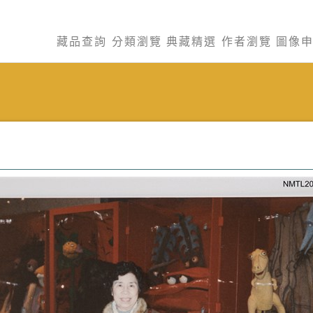
藏品查詢
分類瀏覽
典藏精選
作者瀏覽
圖像