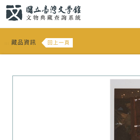
跳到主要內容
:::
藏品資訊
回上一頁
:::