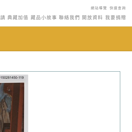
網站導覽
快速查詢
申請
典藏加值
藏品小故事
聯絡我們
開放資料
我要捐贈