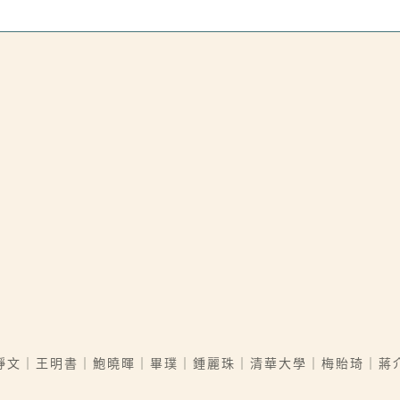
9
靜文｜王明書｜鮑曉暉｜畢璞｜鍾麗珠｜清華大學｜梅貽琦｜蔣