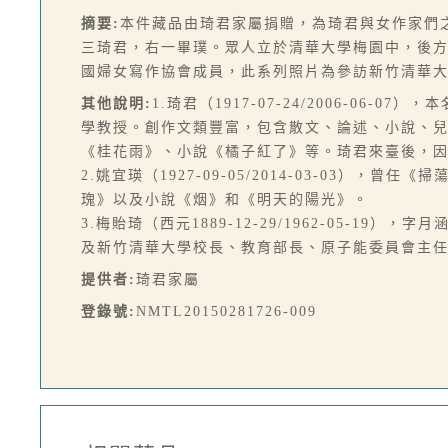
摘要:
本件藏品由琦君家屬捐贈，為琦君與女作家們
三琦君，右一畢璞。眾人立於清華大學梅園中，後
國婦女寫作協會成員，此系列照片為參訪新竹清華
其他說明:
1.琦君（1917-07-24/2006-
學教授。創作文類豐富，包含散文、論述、小說、
《桂花雨》、小說《橘子紅了》等。琦君來臺後，
2.姚宜瑛（1927-09-05/2014-03-0
瑰》以及小說《烟》和《明天的陽光》。
3.梅貽琦（西元1889-12-29/1962-05
及新竹清華大學校長、教育部長、原子能委員會主
提供者:
琦君家屬
登錄號:
NMTL20150281726-009