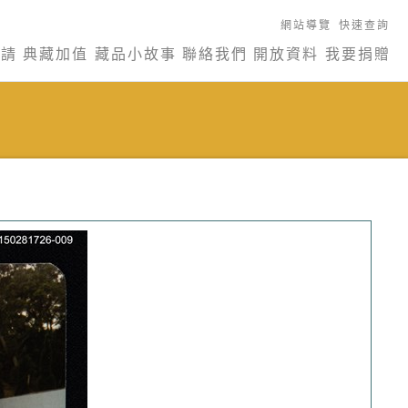
網站導覽
快速查詢
申請
典藏加值
藏品小故事
聯絡我們
開放資料
我要捐贈