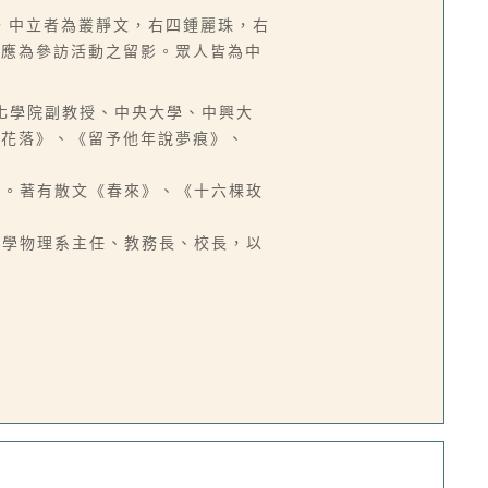
，中立者為叢靜文，右四鍾麗珠，右
，應為參訪活動之留影。眾人皆為中
中國文化學院副教授、中央大學、中興大
燈花落》、《留予他年說夢痕》、
出版社。著有散文《春來》、《十六棵玫
清華大學物理系主任、教務長、校長，以