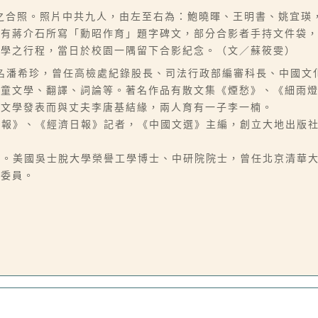
之合照。照片中共九人，由左至右為：鮑曉暉、王明書、姚宜瑛
方有蔣介石所寫「勳昭作育」題字碑文，部分合影者手持文件袋
大學之行程，當日於校園一隅留下合影紀念。（文／蘇筱雯）
06-07），本名潘希珍，曾任高檢處紀錄股長、司法行政部編審科長、
兒童文學、翻譯、詞論等。著名作品有散文集《煙愁》、《細雨
因文學發表而與丈夫李唐基結緣，兩人育有一子李一楠。
3），曾任《掃蕩報》、《經濟日報》記者，《中國文選》主編，創立大地
-19），字月涵。美國吳士脫大學榮譽工學博士、中研院院士，曾任北京
任委員。