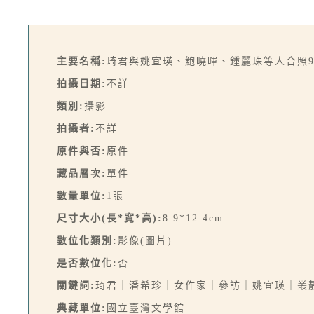
主要名稱:
琦君與姚宜瑛、鮑曉暉、鍾麗珠等人合照
拍攝日期:
不詳
類別:
攝影
拍攝者:
不詳
原件與否:
原件
藏品層次:
單件
數量單位:
1張
尺寸大小(長*寬*高):
8.9*12.4cm
數位化類別:
影像(圖片)
是否數位化:
否
關鍵詞:
琦君｜潘希珍｜女作家｜參訪｜姚宜瑛｜叢
典藏單位:
國立臺灣文學館