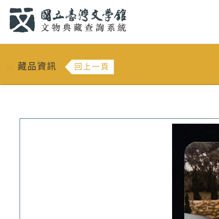
跳到主要內容
:::
藏品資訊
回上一頁
:::