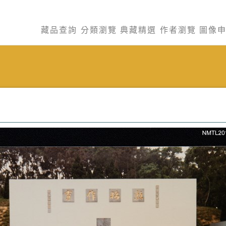
藏品查詢
分類瀏覽
典藏精選
作者瀏覽
圖像