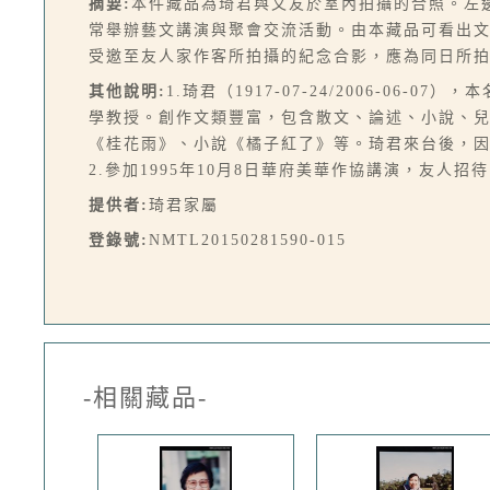
摘要:
本件藏品為琦君與文友於室內拍攝的合照。左
常舉辦藝文講演與聚會交流活動。由本藏品可看出文友之間
受邀至友人家作客所拍攝的紀念合影，應為同日所
其他說明:
1.琦君（1917-07-24/2006-
學教授。創作文類豐富，包含散文、論述、小說、
《桂花雨》、小說《橘子紅了》等。琦君來台後，
2.參加1995年10月8日華府美華作協講演，友人招待
提供者:
琦君家屬
登錄號:
NMTL20150281590-015
-相關藏品-