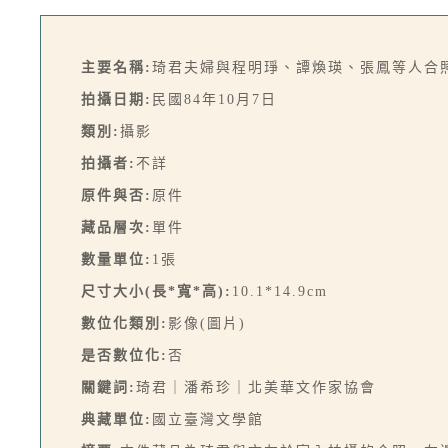
主要名稱:
琦君夫婦與程明琤、譚煥瑛、張鳳等人合照
拍攝日期:
民國84年10月7日
類別:
攝影
拍攝者:
不詳
原件與否:
原件
藏品層次:
單件
數量單位:
1張
尺寸大小(長*寬*高):
10.1*14.9cm
數位化類別:
影像(圖片)
是否數位化:
否
關鍵詞:
琦君｜潘希珍｜北美華文作家協會
典藏單位:
國立臺灣文學館