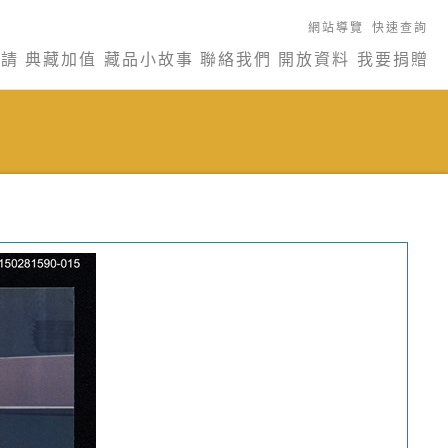
網站導覽
快速查詢
申請
典藏加值
藏品小故事
聯絡我們
開放資料
我要捐贈