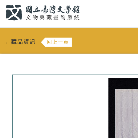
跳到主要內容
:::
藏品資訊
回上一頁
:::