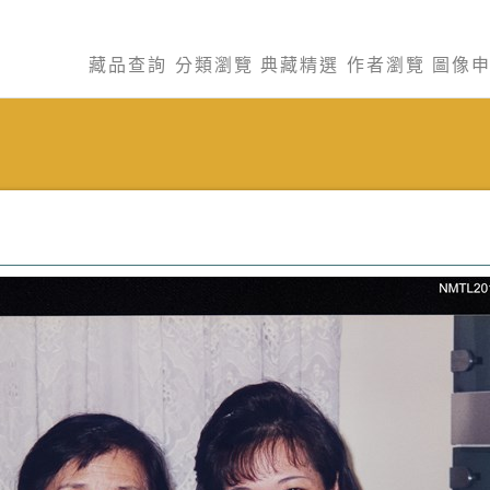
藏品查詢
分類瀏覽
典藏精選
作者瀏覽
圖像