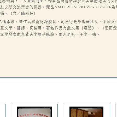
邊為琦君，二人並肩而坐。琦君當時是活躍於北美華府地區的女
交流聚會的情景。藏品NMTL20150281590-012~01
拍攝。（文／陳威任）
06-07），本名潘希珍，曾任高檢處紀錄股長、司法行政部編審科長、
兒童文學、翻譯、詞論等。著名作品有散文集《煙愁》、《細雨
因文學發表而與丈夫李唐基結緣，兩人育有一子李一楠。