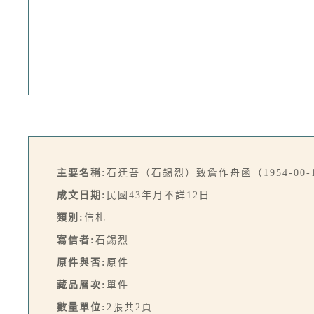
主要名稱:
石迂吾（石錫烈）致詹作舟函（1954-00-
成文日期:
民國43年月不詳12日
類別:
信札
寫信者:
石錫烈
原件與否:
原件
藏品層次:
單件
數量單位:
2張共2頁