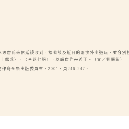
以致詹氏來信延誤收到，接著談及近日的兩次外出遊玩，並分別
艇上偶成〉、〈仝題七絕〉，以請詹作舟斧正。（文／劉庭彰）
舟全集出版委員會，2001，頁246-247。