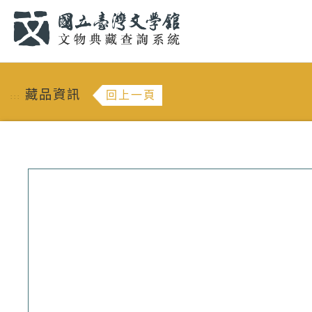
跳到主要內容
:::
藏品資訊
回上一頁
:::