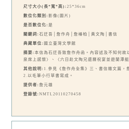
尺寸大小(長*寬*高):
25*36cm
數位化類別:
影像(圖片)
是否數位化:
是
關鍵詞:
石迂吾│詹作舟│詹椿柏│黃文陶│書信
典藏單位:
國立臺灣文學館
摘要:
本信為石迂吾致詹作舟函。內容述及不知何故
泉席上感懷〉、〈六日赴文陶兄還曆祝宴並遊蘭潭
其他說明:
1.參見《詹作舟全集》三、書信雜文篇，詹作
2.以毛筆小行草書寫成。
提供者:
詹元雄
登錄號:
NMTL20110270458