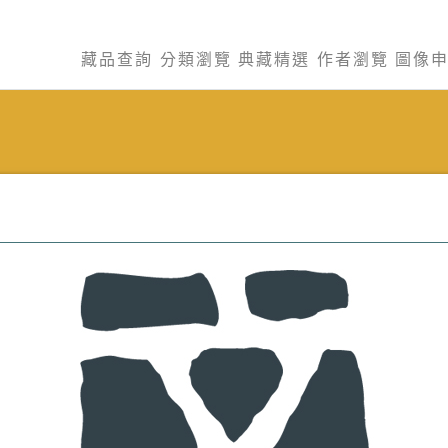
藏品查詢
分類瀏覽
典藏精選
作者瀏覽
圖像