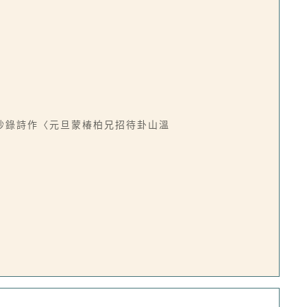
抄錄詩作〈元旦蒙椿柏兄招待卦山溫