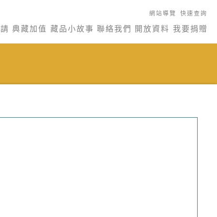
網站導覽
快速查詢
申請
典藏加值
藏品小故事
聯絡我們
開放資料
我要捐贈