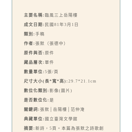
主要名稱:
臨風三上岳陽樓
成文日期:
民國81年3月1日
類別:
手稿
作者:
張默（張德中）
原件與否:
原件
藏品層次:
單件
數量單位:
5張/頁
尺寸大小(長*寬*高):
29.7*21.1cm
數位化類別:
影像(圖片)
是否數位化:
是
關鍵詞:
張默│岳陽樓│范仲淹
典藏單位:
國立臺灣文學館
摘要:
新詩，5頁。本篇為張默之詩歌創