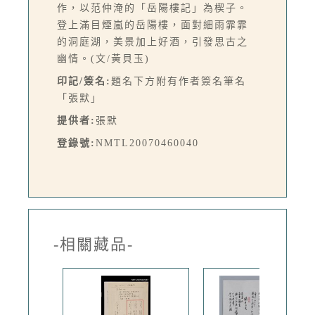
作，以范仲淹的「岳陽樓記」為楔子。
登上滿目煙嵐的岳陽樓，面對細雨霏霏
的洞庭湖，美景加上好酒，引發思古之
幽情。(文/黃貝玉)
印記/簽名:
題名下方附有作者簽名筆名
「張默」
提供者:
張默
登錄號:
NMTL20070460040
-相關藏品-