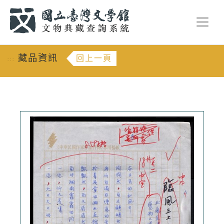
跳到主要內容
:::
藏品資訊
回上一頁
:::