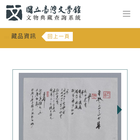
跳到主要內容
:::
藏品資訊
回上一頁
:::