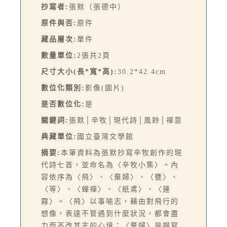
抄寫者:
張默（張德中）
原件與否:
原件
藏品層次:
單件
數量單位:
2張共2頁
尺寸大小(長*寬*高):
30.2*42.4cm
數位化類別:
影像(圖片)
是否數位化:
是
關鍵詞:
張默│辛牧│現代詩│風鈴│禪意
典藏單位:
國立臺灣文學館
摘要:
本筆資料為張默抄寫辛牧創作的現
代詩七首，並命名為〈辛牧小集〉。內
容依序為〈飛〉、〈棄婦〉、〈甕〉、
〈等〉、〈蟬禪〉、〈紙鳶〉、〈蓮
霧〉。〈飛〉以事喻志，藉由對飛行的
想像，表達不管遇到什麼狀況，都會盡
力而不改其志的心境；〈棄婦〉是描寫