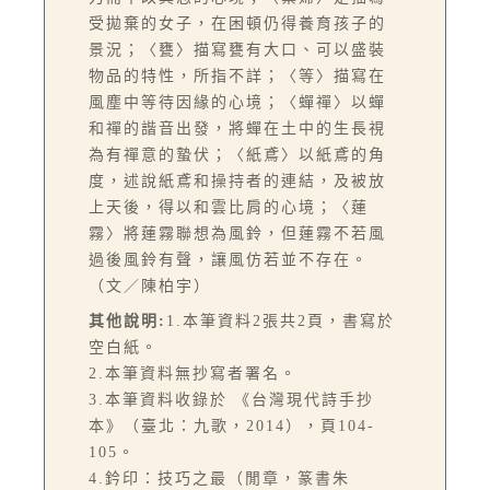
受拋棄的女子，在困頓仍得養育孩子的
景況；〈甕〉描寫甕有大口、可以盛裝
物品的特性，所指不詳；〈等〉描寫在
風塵中等待因緣的心境；〈蟬禪〉以蟬
和禪的諧音出發，將蟬在土中的生長視
為有禪意的蟄伏；〈紙鳶〉以紙鳶的角
度，述說紙鳶和操持者的連結，及被放
上天後，得以和雲比肩的心境；〈蓮
霧〉將蓮霧聯想為風鈴，但蓮霧不若風
過後風鈴有聲，讓風仿若並不存在。
（文／陳柏宇）
其他說明:
1.本筆資料2張共2頁，書寫於
空白紙。
2.本筆資料無抄寫者署名。
3.本筆資料收錄於 《台灣現代詩手抄
本》（臺北：九歌，2014），頁104-
105。
4.鈐印：技巧之最（閒章，篆書朱