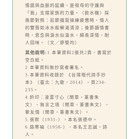
情感與血脈的延續，是祖母的守護與
「我」支撐家族的力量。〈飲水機〉採
兩節對照：前節描寫操練疲憊時，情人
的雙唇如冰水般解渴清涼；後節讀情書
時，思念與淚水似溫水，綿長深情，耐
人回味。（文／廖堅均）
其他說明:
1.本筆資料2張共2頁，書寫於
空白紙。
2.本筆資料無抄寫者署名。
3.本筆資料收錄於 《台灣現代詩手抄
本》（臺北：九歌，2014），頁234-
235。
4.鈐印：凌雲寸心（閒章，篆書朱
文）、無言之境（閒章，篆書朱文）、
摯友情（閒章，篆書朱文）。
5.張默（1931-），本名張德中。
6.路寒袖（1958-），本名王志誠，詩
人。