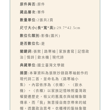
原件與否:
原件
藏品層次:
單件
數量單位:
2張共2頁
尺寸大小(長*寬*高):
29.7*42.5cm
數位化類別:
影像(圖片)
是否數位化:
是
關鍵詞:
張默│路寒袖│家族書寫│記憶政
治│情詩│飲水機│現代詩
典藏單位:
國立臺灣文學館
摘要:
本筆資料為張默抄錄路寒袖創作的
現代詩二首，並命名為〈路寒袖小
集〉。內容依序為〈衣櫃〉、〈飲水
機〉。〈衣櫃〉以家族記憶映照臺灣政
權變遷歷史，祖父的舊風衣與絨帽象徵
傳承，而「我」無意接自南京帶來的絨
帽，透露政治思考。衣櫃裡的髮絲象徵