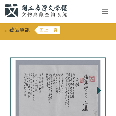
跳到主要內容
:::
藏品資訊
回上一頁
:::