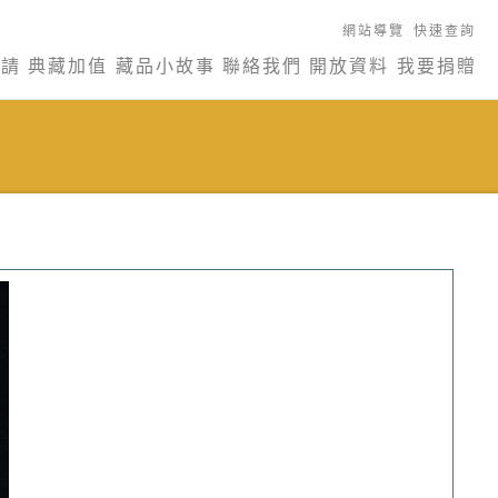
網站導覽
快速查詢
申請
典藏加值
藏品小故事
聯絡我們
開放資料
我要捐贈