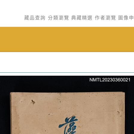
藏品查詢
分類瀏覽
典藏精選
作者瀏覽
圖像