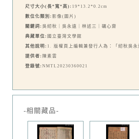
尺寸大小(長*寬*高):
19*13.2*0.2cm
數位化類別:
影像(圖片)
關鍵詞:
吳紉秋｜吳永遠｜林述三｜礪心齋
典藏單位:
國立臺灣文學館
其他說明:
1. 版權頁上編輯兼發行人為：「紉秋吳
提供者:
陳素雲
登錄號:
NMTL20230360021
-相關藏品-