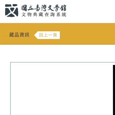
跳到主要內容
:::
藏品資訊
回上一頁
:::