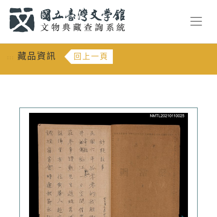
跳到主要內容
:::
藏品資訊
回上一頁
:::