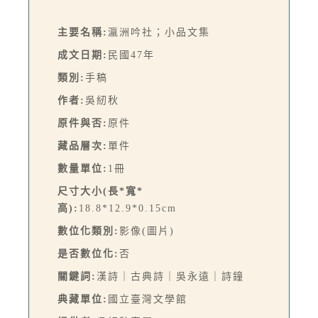
主要名稱:
瀛洲吟社；小品文集
成文日期:
民國47年
類別:
手稿
作者:
吳紉秋
原件與否:
原件
藏品層次:
單件
數量單位:
1冊
尺寸大小(長*寬*
高):
18.8*12.9*0.15cm
數位化類別:
影像(圖片)
是否數位化:
否
關鍵詞:
漢詩｜古典詩｜吳永遠｜詩鐘
典藏單位:
國立臺灣文學館