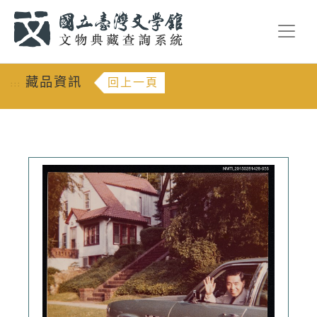
跳到主要內容
:::
藏品資訊
回上一頁
:::