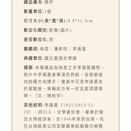
藏品層次:
單件
數量單位:
1張
尺寸大小(長*寬*高):
8.9*11.3cm
數位化類別:
影像(圖片)
是否數位化:
否
關鍵詞:
琦君｜潘希珍｜李唐基
典藏單位:
國立臺灣文學館
摘要:
本筆藏品為琦君之夫李唐基獨照。
照片中李唐基身著淺色西裝，自駕駛座
向拍攝方向揮手。畫面中可見李唐基坐
於駕駛座，車輛前方有一紅瓦屋頂建築
物。（文／陳柏宇）
其他說明:
李唐基（1921/2013-12-
29），四川人，文學愛好者，畢業於復
旦大學經濟系，於1946年來到台灣。先
在台灣紙業公司宜蘭羅東紙廠擔任帳務