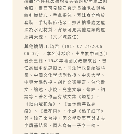
摘要:
本件藏品為琦君與表妹於屋頂上的
合照，畫面可見琦君身穿長袖毛衣與格
紋針織背心，手拿提包，表妹身穿格紋
套裝，手持裝飾花朵。照片拍攝處之屋
頂為水泥材質，背景可見其他建築的屋
頂與天線。（文／陳威任）
其他說明:
1.琦君（1917-07-24/2006-
06-07），本名潘希珍，出生於中國浙江
省永嘉縣，1949年隨國民政府來台，曾
任高檢處紀錄股長、司法行政部編審科
長、中國文化學院副教授、中央大學、
中興大學教授。創作文類豐富，包含散
文、論述、小說、兒童文學、翻譯、詞
論等。著名作品有散文集《煙愁》、
《細雨燈花落》、《留予他年說夢
痕》、《桂花雨》、小說《橘子紅了》
等。琦君來台後，因文學發表而與丈夫
李唐基結緣，兩人育有一子李一楠。