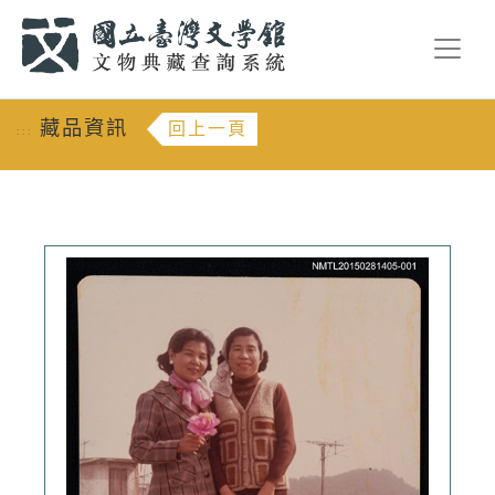
跳到主要內容
:::
藏品資訊
回上一頁
:::