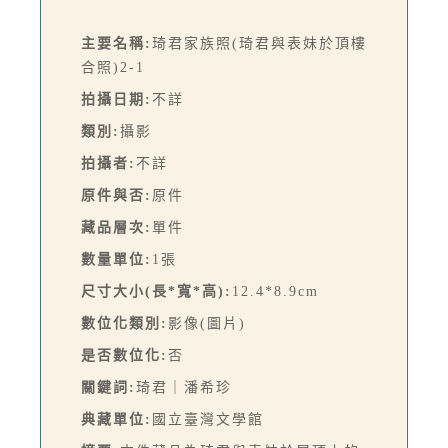
主要名稱:
琦君家族照(琦君與表妹於頂樓
合照)2-1
拍攝日期:
不詳
類別:
攝影
拍攝者:
不詳
原件與否:
原件
藏品層次:
單件
數量單位:
1張
尺寸大小(長*寬*高):
12.4*8.9cm
數位化類別:
影像(圖片)
是否數位化:
否
關鍵詞:
琦君｜潘希珍
典藏單位:
國立臺灣文學館