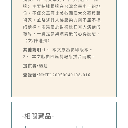
逵〉主要綜述楊逵在台灣文學史上的地
位。不僅文章可比美各國偉大文豪與藝
術家，並略述其人格感染力與不屈不撓
的精神。兩篇屬於對楊逵在哥大演講的
報導，一篇是參與演講後的心得感想。
（文/陳瀅州）
其他說明:
1、 本文獻為影印版本。
2、 本文獻由四篇剪報所拼合而成。
提供者:
楊建
登錄號:
NMTL20050040198-016
-相關藏品-