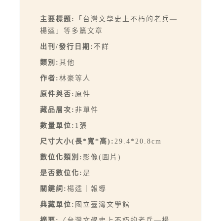
主要標題:
「台灣文學史上不朽的老兵—
楊逵」等多篇文章
出刊/發行日期:
不詳
類別:
其他
作者:
林豪等人
原件與否:
原件
藏品層次:
非單件
數量單位:
1張
尺寸大小(長*寬*高):
29.4*20.8cm
數位化類別:
影像(圖片)
是否數位化:
是
關鍵詞:
楊逵｜報導
典藏單位:
國立臺灣文學館
摘要:
〈台灣文學史上不朽的老兵—楊