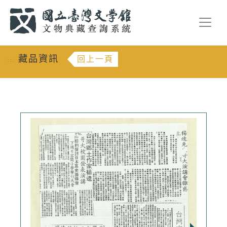
跳到主要內容
:::
藏品資訊
回上一頁
:::