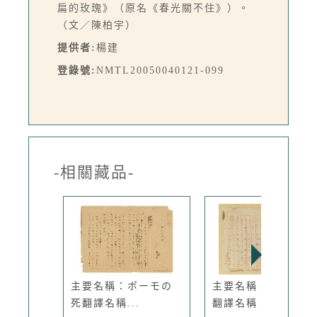
扁的玫瑰》（原名《春光關不住》）。
（文／陳柏宇）
提供者:
楊建
登錄號:
NMTL20050040121-099
-相關藏品-
主要名稱：ポーモの
主要名稱：蟻の普請
死翻譯名稱...
翻譯名稱：...