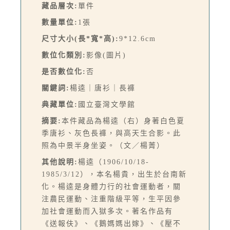
藏品層次:
單件
數量單位:
1張
尺寸大小(長*寬*高):
9*12.6cm
數位化類別:
影像(圖片)
是否數位化:
否
關鍵詞:
楊逵｜唐衫｜長褲
典藏單位:
國立臺灣文學館
摘要:
本件藏品為楊逵（右）身著白色夏
季唐衫、灰色長褲，與高天生合影。此
照為中景半身坐姿。（文／楊菁）
其他說明:
楊逵（1906/10/18-
1985/3/12），本名楊貴，出生於台南新
化。楊逵是身體力行的社會運動者，關
注農民運動、注重階級平等，生平因參
加社會運動而入獄多次。著名作品有
《送報伕》、《鵝媽媽出嫁》、《壓不