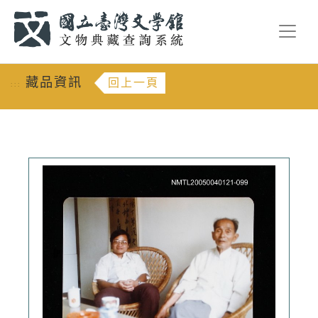
跳到主要內容
:::
藏品資訊
回上一頁
:::