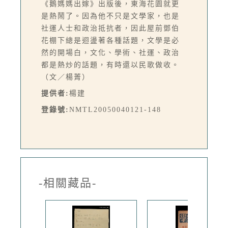
《鵝媽媽出嫁》出版後，東海花園就更
是熱鬧了。因為他不只是文學家，也是
社運人士和政治抵抗者，因此屋前鄧伯
花棚下總是迴盪著各種話題，文學是必
然的開場白，文化、學術、社運、政治
都是熱炒的話題，有時還以民歌做收。
（文／楊菁）
提供者:
楊建
登錄號:
NMTL20050040121-148
-相關藏品-