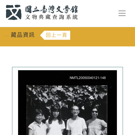
跳到主要內容
:::
藏品資訊
回上一頁
:::