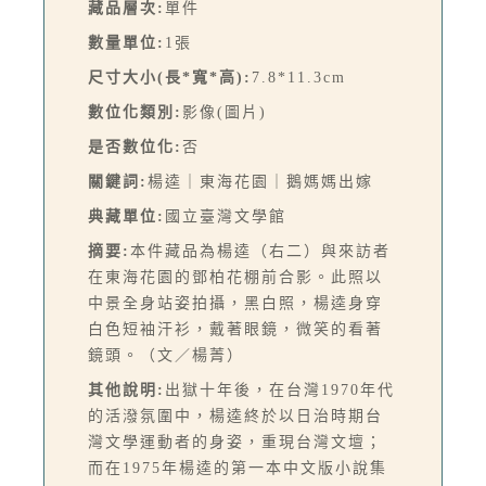
藏品層次:
單件
數量單位:
1張
尺寸大小(長*寬*高):
7.8*11.3cm
數位化類別:
影像(圖片)
是否數位化:
否
關鍵詞:
楊逵｜東海花園｜鵝媽媽出嫁
典藏單位:
國立臺灣文學館
摘要:
本件藏品為楊逵（右二）與來訪者
在東海花園的鄧柏花棚前合影。此照以
中景全身站姿拍攝，黑白照，楊逵身穿
白色短袖汗衫，戴著眼鏡，微笑的看著
鏡頭。（文／楊菁）
其他說明:
出獄十年後，在台灣1970年代
的活潑氛圍中，楊逵終於以日治時期台
灣文學運動者的身姿，重現台灣文壇；
而在1975年楊逵的第一本中文版小說集