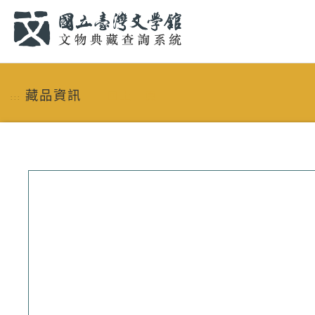
跳到主要內容
:::
藏品資訊
回上一頁
:::