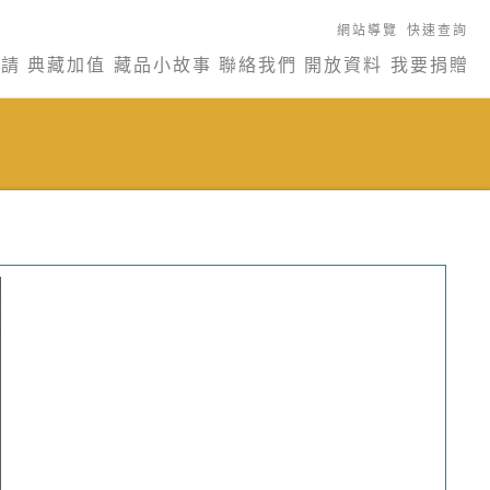
網站導覽
快速查詢
申請
典藏加值
藏品小故事
聯絡我們
開放資料
我要捐贈