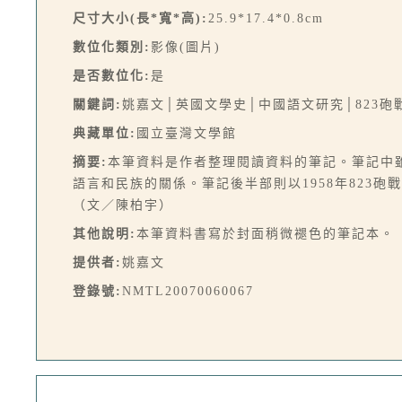
尺寸大小(長*寬*高):
25.9*17.4*0.8cm
數位化類別:
影像(圖片)
是否數位化:
是
關鍵詞:
姚嘉文│英國文學史│中國語文研究│823砲
典藏單位:
國立臺灣文學館
摘要:
本筆資料是作者整理閱讀資料的筆記。筆記中雖
語言和民族的關係。筆記後半部則以1958年823
（文／陳柏宇）
其他說明:
本筆資料書寫於封面稍微褪色的筆記本。
提供者:
姚嘉文
登錄號:
NMTL20070060067