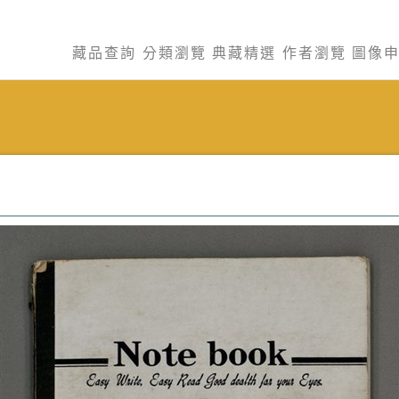
藏品查詢
分類瀏覽
典藏精選
作者瀏覽
圖像