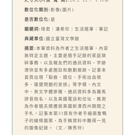
尺寸大小(長*寬*高):
20.2*12.7*1.1cm
數位化類別:
影像(圖片)
是否數位化:
是
關鍵詞:
琦君｜潘希珍｜生活隨筆｜筆記
典藏單位:
國立臺灣文學館
摘要:
本筆資料為作者之生活隨筆，內容
無特定主題，主要是隨手記錄的家庭瑣
碎事務，以及親友們的通訊資料，字跡
潦快並有多處圈註和删劃痕跡。記事本
首頁出現「裂痕、錯位、手術出血很
多、復健問題的安排」等字樣，內文
中、英文字體摻雜，通訊資料多為羅馬
拼音姓名，以及美國電話和住址，推測
為作者隨夫婿遷居美國新澤西州期間之
手札。記事本第33頁有作者手繪兩隻鴨
子的線條圖案，為手稿資料中難得一見
的圖像紀錄。（文／陳秀玲）