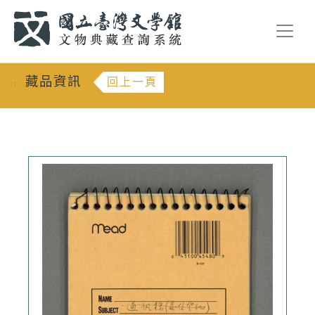
跳到主要內容
:::
藏品資訊
回上一頁
:::