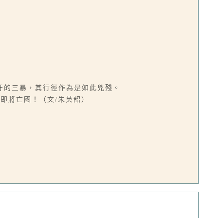
牙的三暴，其行徑作為是如此兇殘。
即將亡國！（文/朱英韶）