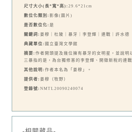
尺寸大小(長*寬*高):
29.6*21cm
數位化類別:
影像(圖片)
是否數位化:
是
關鍵詞:
姜穆｜杜陵｜暴牙｜李登輝｜連戰｜許水德
典藏單位:
國立臺灣文學館
摘要:
作者開頭提及幾位擁有暴牙的女明星，並說明
三暴指的是，為台獨修憲的李登輝、開徵新稅的連戰
其他說明:
作者本名為「姜穆」。
提供者:
姜穆（牧野）
登錄號:
NMTL20090240074
-相關藏品-