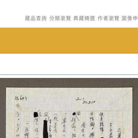
藏品查詢
分類瀏覽
典藏精選
作者瀏覽
圖像