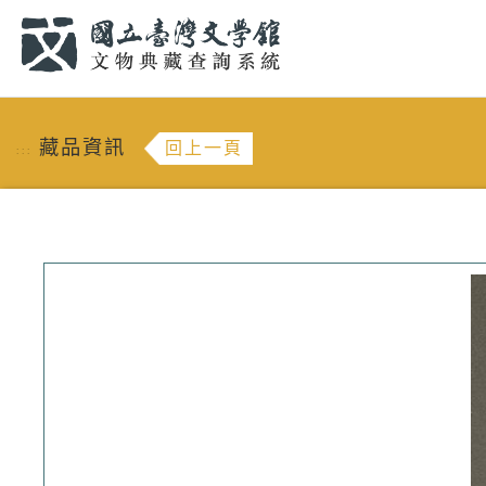
跳到主要內容
:::
藏品資訊
回上一頁
:::