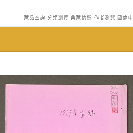
藏品查詢
分類瀏覽
典藏精選
作者瀏覽
圖像