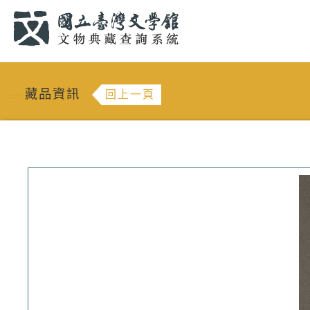
跳到主要內容
:::
藏品資訊
回上一頁
:::