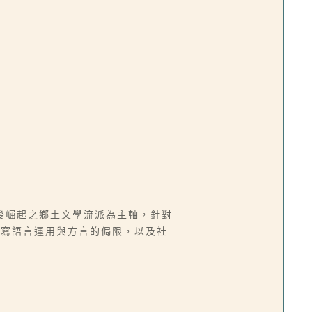
後崛起之鄉土文學流派為主軸，針對
章寫語言運用與方言的侷限，以及社