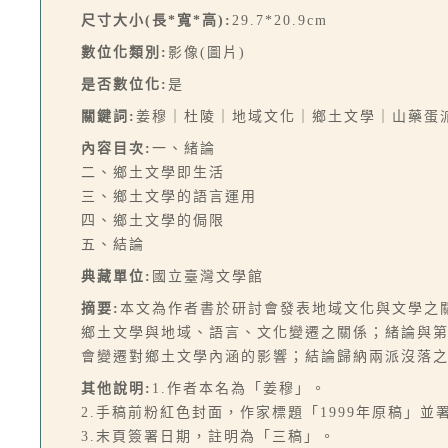
尺寸大小(長*寬*高):
29.7*20.9cm
數位化類別:
影像(圖片)
是否數位化:
是
關鍵詞:
姜穆｜杜陵｜地域文化｜鄉土文學｜山藥蛋
內容目次:
一、緒論
二、鄉土文學即生活
三、鄉土文學的語言運用
四、鄉土文學的侷限
五、結論
典藏單位:
國立臺灣文學館
摘要:
本文為作者書於研討會發表地域文化與文學之
鄉土文學與地域、語言、文化變遷之關係；緒論與
會變遷對鄉土文學內涵的影響；結論歸納兩派沒落之
其他說明:
1.作者本名為「姜穆」。
2.手稿前粉紅色封面，作家標題「1999年原稿」並
3.末頁簽署日期，註明為「三稿」。