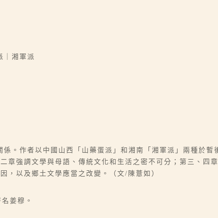
派｜湘軍派
關係。作者以中國山西「山藥蛋派」和湘南「湘軍派」兩種於暫
第二章強調文學與母語、傳統文化和生活之密不可分；第三、四
因，以及鄉土文學應當之改變。（文/陳薏如）
署名姜穆。