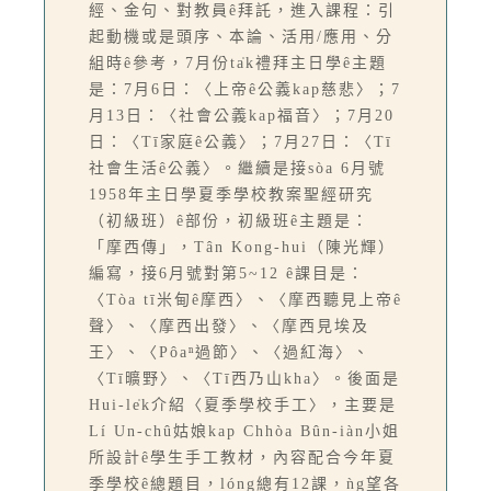
經、金句、對教員ê拜託，進入課程：引
起動機或是頭序、本論、活用/應用、分
組時ê參考，7月份ta̍k禮拜主日學ê主題
是：7月6日：〈上帝ê公義kap慈悲〉；7
月13日：〈社會公義kap福音〉；7月20
日：〈Tī家庭ê公義〉；7月27日：〈Tī
社會生活ê公義〉。繼續是接sòa 6月號
1958年主日學夏季學校教案聖經研究
（初級班）ê部份，初級班ê主題是：
「摩西傳」，Tân Kong-hui（陳光輝）
編寫，接6月號對第5~12 ê課目是：
〈Tòa tī米甸ê摩西〉、〈摩西聽見上帝ê
聲〉、〈摩西出發〉、〈摩西見埃及
王〉、〈Pôaⁿ過節〉、〈過紅海〉、
〈Tī曠野〉、〈Tī西乃山kha〉。後面是
Hui-le̍k介紹〈夏季學校手工〉，主要是
Lí Un-chû姑娘kap Chhòa Bûn-iàn小姐
所設計ê學生手工教材，內容配合今年夏
季學校ê總題目，lóng總有12課，ǹg望各