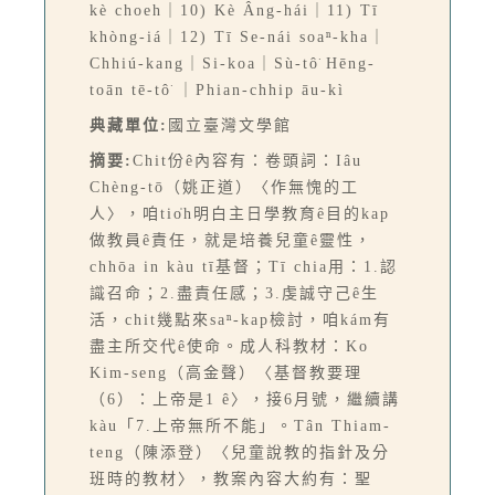
kè choeh｜10) Kè Âng-hái｜11) Tī
khòng-iá｜12) Tī Se-nái soaⁿ-kha｜
Chhiú-kang｜Si-koa｜Sù-tô͘ Hēng-
toān tē-tô͘ ｜Phian-chhip āu-kì
典藏單位:
國立臺灣文學館
摘要:
Chit份ê內容有：卷頭詞：Iâu
Chèng-tō（姚正道）〈作無愧的工
人〉，咱tio̍h明白主日學教育ê目的kap
做教員ê責任，就是培養兒童ê靈性，
chhōa in kàu tī基督；Tī chia用：1.認
識召命；2.盡責任感；3.虔誠守己ê生
活，chit幾點來saⁿ-kap檢討，咱kám有
盡主所交代ê使命。成人科教材：Ko
Kim-seng（高金聲）〈基督教要理
（6）：上帝是1 ê〉，接6月號，繼續講
kàu「7.上帝無所不能」。Tân Thiam-
teng（陳添登）〈兒童說教的指針及分
班時的教材〉，教案內容大約有：聖