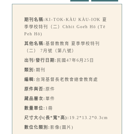
期刊名稱:
KI-TOK-KÀU KÀU-IO̍K 夏
季學校特刊（二）Chhit Goe̍h Hō (Tē
Peh Hō)
其他名稱:
基督教教育 夏季學校特刊
（二） 7月號（第八號）
出刊/發行日期:
民國47年6月25日
類別:
期刊
編輯:
台灣基督長老教會總會教育處
原件與否:
原件
藏品層次:
單件
數量單位:
1冊
尺寸大小(長*寬*高):
19.2*13.2*0.3cm
數位化類別:
影像(圖片)