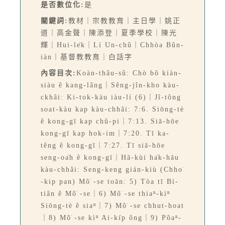
是否數位化:
是
關鍵詞:
教材｜宗教教育｜主日學｜姚正
道｜高金聲｜陳添登｜夏季學校｜陳光
輝｜Hui-le̍k｜Lí Un-chû｜Chhòa Bûn-
iàn｜基督教教育｜白話字
內容目次:
Koàn-thâu-sû: Chò bô kiàn-
siàu ê kang-lâng｜Sêng-jîn-kho kàu-
ckhâi: Ki-tok-kàu iàu-lí (6)｜Jî-tông
soat-kàu kap kàu-chhâi: 7:6. Siōng-tè
ê kong-gī kap chû-pi｜7:13. Siā-hōe
kong-gī kap hok-im｜7:20. Tī ka-
têng ê kong-gī｜7:27. Tī siā-hōe
seng-oa̍h ê kong-gī｜Hā-kùi ha̍k-hāu
kàu-chhâi: Seng-keng gián-kiù (Chho͘
-kip pan) Mô͘ -se toān: 5) Tòa tī Bí-
tiân ê Mô͘ -se｜6) Mô͘ -se thiaⁿ-kìⁿ
Siōng-tè ê siaⁿ｜7) Mô͘ -se chhut-hoat
｜8) Mô͘ -se kìⁿ Ai-ki̍p ông｜9) Pôaⁿ-