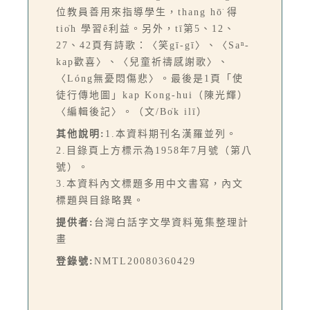
位教員善用來指導學生，thang hō͘ 得
tio̍h 學習ê利益。另外，tī第5、12、
27、42頁有詩歌：〈笑gī-gī〉、〈Saⁿ-
kap歡喜〉、〈兒童祈禱感謝歌〉、
〈Lóng無憂悶傷悲〉。最後是1頁「使
徒行傳地圖」kap Kong-hui（陳光輝）
〈編輯後記〉。（文/Bo̍k ilī）
其他說明:
1.本資料期刊名漢羅並列。
2.目錄頁上方標示為1958年7月號（第八
號）。
3.本資料內文標題多用中文書寫，內文
標題與目錄略異。
提供者:
台灣白話字文學資料蒐集整理計
畫
登錄號:
NMTL20080360429