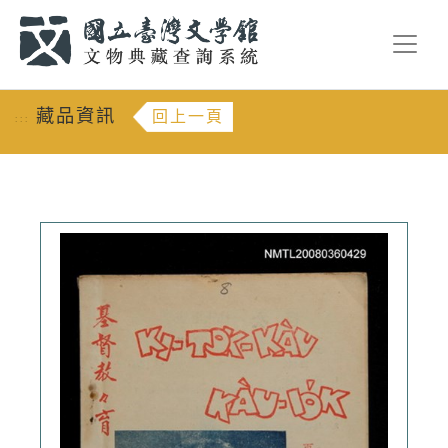
跳到主要內容
:::
藏品資訊
回上一頁
:::