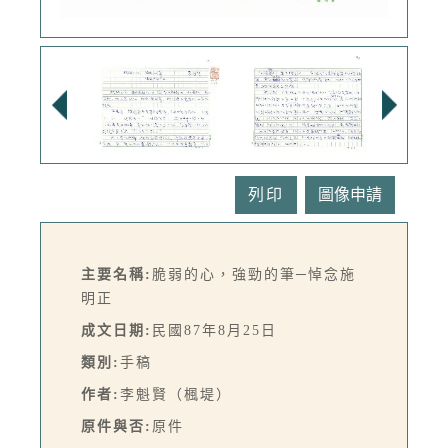
列印
主要名稱:
脆弱的心，強勁的筆─悼念施
明正
成文日期:
民國87年8月25日
類別:
手稿
作者:
李魁賢（楓堤）
原件與否:
原件