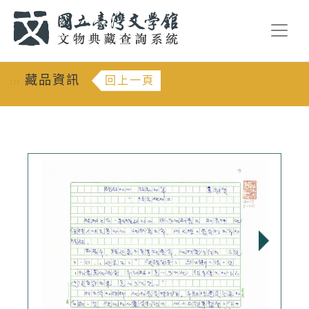
跳到主要內容
:::
藏品資訊
回上一頁
:::