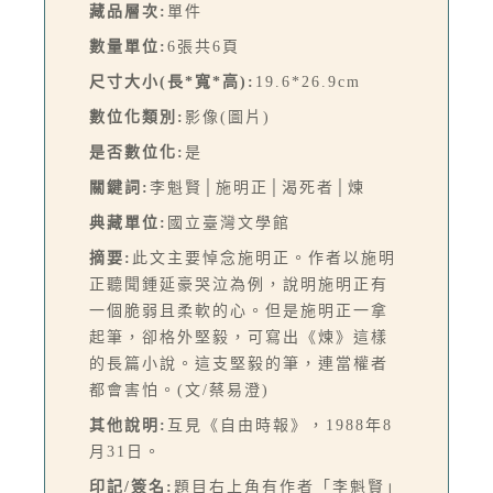
藏品層次:
單件
數量單位:
6張共6頁
尺寸大小(長*寬*高):
19.6*26.9cm
數位化類別:
影像(圖片)
是否數位化:
是
關鍵詞:
李魁賢│施明正│渴死者│煉
典藏單位:
國立臺灣文學館
摘要:
此文主要悼念施明正。作者以施明
正聽聞鍾延豪哭泣為例，說明施明正有
一個脆弱且柔軟的心。但是施明正一拿
起筆，卻格外堅毅，可寫出《煉》這樣
的長篇小說。這支堅毅的筆，連當權者
都會害怕。(文/蔡易澄)
其他說明:
互見《自由時報》，1988年8
月31日。
印記/簽名:
題目右上角有作者「李魁賢」