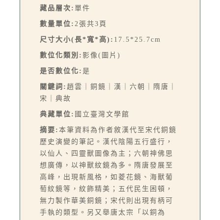
藏品層次:
單件
數量單位:
2張共3頁
尺寸大小(長*寬*高):
17.5*25.7cm
數位化類別:
影像(圖片)
是否數位化:
是
關鍵詞:
趙雲｜銅鏡｜漢｜六朝｜隋唐｜
宋｜典故
典藏單位:
國立臺灣文學館
摘要:
本筆資料為作者敘漢代至宋代銅鏡
歷史演變的筆記。漢代陰陽五行盛行，
以仙人、四靈獸圖像為主；六朝神佛思
想廣傳，以神獸紋鏡為多。隋唐發展至
高峰，出現新風格，如菱花鏡、海獸葡
萄紋鏡等，紋飾精美；五代民生困頓，
無力製作華美銅鏡；宋代則出現有柄可
手執的類型。另又舉唐太宗「以銅為