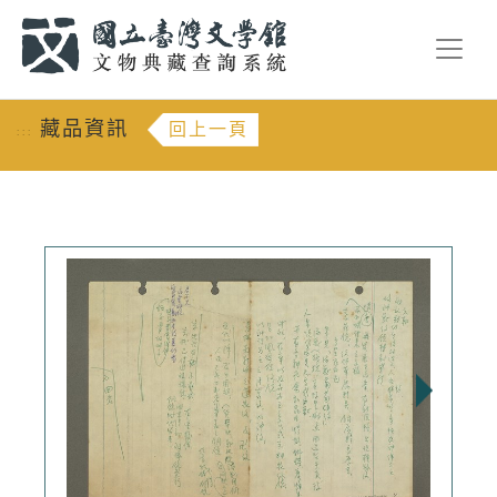
跳到主要內容
:::
藏品資訊
回上一頁
:::