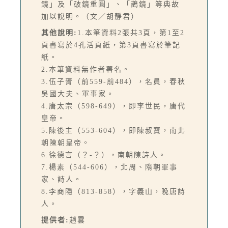
鏡」及「破鏡重圓」、「鵲鏡」等典故
加以說明。（文／胡靜君）
其他說明:
1.本筆資料2張共3頁，第1至2
頁書寫於4孔活頁紙，第3頁書寫於筆記
紙。
2.本筆資料無作者署名。
3.伍子胥（前559-前484），名員，春秋
吳國大夫、軍事家。
4.唐太宗（598-649），即李世民，唐代
皇帝。
5.陳後主（553-604），即陳叔寶，南北
朝陳朝皇帝。
6.徐德言（？-？），南朝陳詩人。
7.楊素（544-606），北周、隋朝軍事
家、詩人。
8.李商隱（813-858），字義山，晚唐詩
人。
提供者:
趙雲