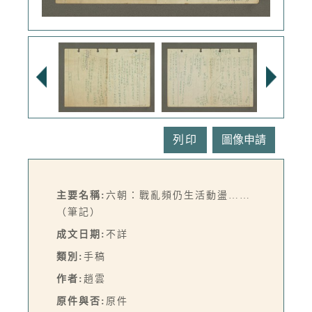
列印
主要名稱:
六朝：戰亂頻仍生活動盪……
（筆記）
成文日期:
不詳
類別:
手稿
作者:
趙雲
原件與否:
原件