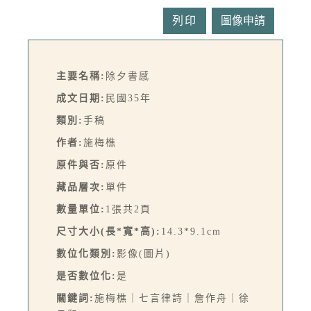
列印
主要名稱:
除夕書感
成文日期:
民國35年
類別:
手稿
作者:
施梅樵
原件與否:
原件
藏品層次:
單件
數量單位:
1張共2頁
尺寸大小(長*寬*高):
14.3*9.1cm
數位化類別:
影像(圖片)
是否數位化:
是
關鍵詞:
施梅樵｜七言律詩｜詹作舟｜徐