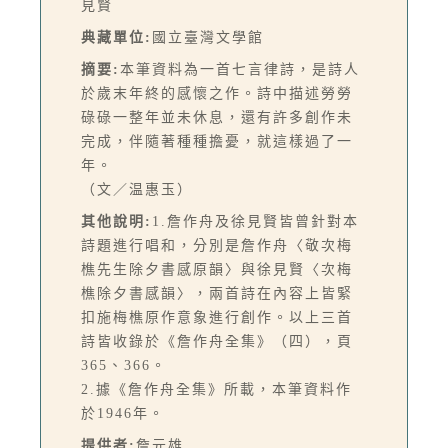
見賢
典藏單位:
國立臺灣文學館
摘要:
本筆資料為一首七言律詩，是詩人
於歲末年終的感懷之作。詩中描述勞勞
碌碌一整年並未休息，還有許多創作未
完成，伴隨著種種擔憂，就這樣過了一
年。
（文／温惠玉）
其他說明:
1.詹作舟及徐見賢皆曾針對本
詩題進行唱和，分別是詹作舟〈敬次梅
樵先生除夕書感原韻〉與徐見賢〈次梅
樵除夕書感韻〉，兩首詩在內容上皆緊
扣施梅樵原作意象進行創作。以上三首
詩皆收錄於《詹作舟全集》（四），頁
365、366。
2.據《詹作舟全集》所載，本筆資料作
於1946年。
提供者:
詹元雄