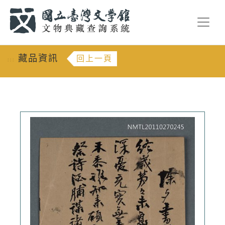
跳到主要內容
:::
藏品資訊
回上一頁
:::