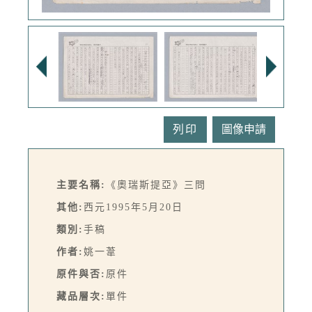
列印
主要名稱:
《奧瑞斯提亞》三問
其他:
西元1995年5月20日
類別:
手稿
作者:
姚一葦
原件與否:
原件
藏品層次:
單件