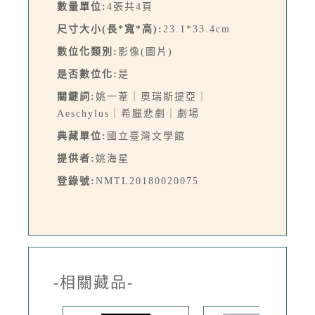
數量單位:
4張共4頁
尺寸大小(長*寬*高):
23.1*33.4cm
數位化類別:
影像(圖片)
是否數位化:
是
關鍵詞:
姚一葦｜奧瑞斯提亞｜
Aeschylus｜希臘悲劇｜劇場
典藏單位:
國立臺灣文學館
提供者:
姚海星
登錄號:
NMTL20180020075
-相關藏品-