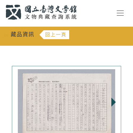
跳到主要內容
:::
藏品資訊
回上一頁
:::