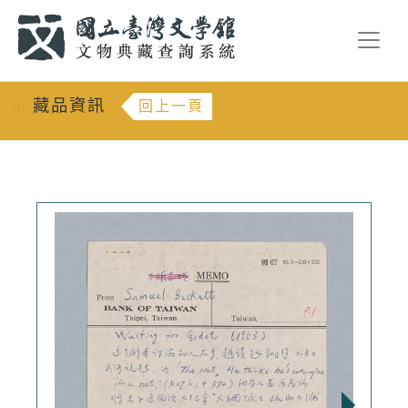
跳到主要內容
:::
藏品資訊
回上一頁
:::