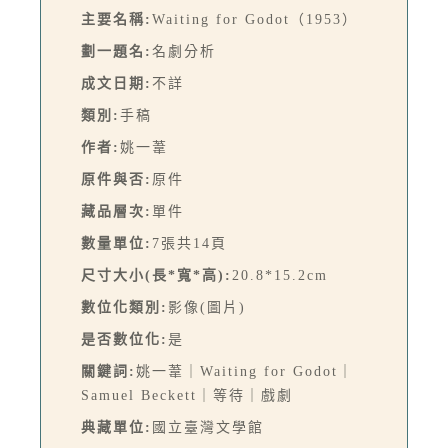
主要名稱:
Waiting for Godot（1953）
劃一題名:
名劇分析
成文日期:
不詳
類別:
手稿
作者:
姚一葦
原件與否:
原件
藏品層次:
單件
數量單位:
7張共14頁
尺寸大小(長*寬*高):
20.8*15.2cm
數位化類別:
影像(圖片)
是否數位化:
是
關鍵詞:
姚一葦｜Waiting for Godot｜
Samuel Beckett｜等待｜戲劇
典藏單位:
國立臺灣文學館